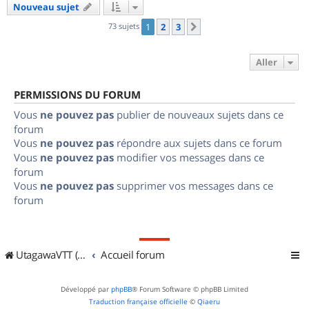
Nouveau sujet
73 sujets
1
2
3
Suivant
Aller
PERMISSIONS DU FORUM
Vous
ne pouvez pas
publier de nouveaux sujets dans ce
forum
Vous
ne pouvez pas
répondre aux sujets dans ce forum
Vous
ne pouvez pas
modifier vos messages dans ce
forum
Vous
ne pouvez pas
supprimer vos messages dans ce
forum
UtagawaVTT (Randos VTT et VTTAE avec traces GPS)
Accueil forum
Développé par
phpBB
® Forum Software © phpBB Limited
Traduction française officielle
©
Qiaeru