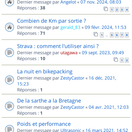
Dernier message par
Angelot
«
07 nov. 2024, 08:03
Réponses :
38
1
2
3
4
Combien de Km par sortie ?
Dernier message par
gerald_83
«
09 févr. 2024, 11:53
Réponses :
71
1
5
6
7
8
…
Strava : comment l'utiliser ainsi ?
Dernier message par
utagawa
«
09 sept. 2023, 09:49
Réponses :
10
1
2
La nuit en bikepacking
Dernier message par
ZestyCastor
«
16 déc. 2021,
15:23
Réponses :
1
De la sarthe a la Bretagne
Dernier message par
ZestyCastor
«
04 avr. 2021, 12:03
Réponses :
1
Poids et performance
Dernier message par
Ultrasonic
«
16 mars 2021, 14:52