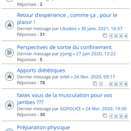
Réponses :
2
Retour d'expérience , comme ça , pour le
plaisir !
Dernier message par
L’Audois
«
30 janv. 2021, 16:37
Réponses :
31
1
2
3
4
Perspectives de sortie du confinement
Dernier message par
jrjong
«
27 juin 2020, 13:22
Réponses :
5
Apports diététiques
Dernier message par
orbit
«
26 févr. 2020, 09:17
Réponses :
78
1
5
6
7
8
…
faites vous de la musculation pour vos
jambes ???
Dernier message par
GGPOLICE
«
24 févr. 2020, 19:30
Réponses :
30
1
2
3
4
Préparation physique