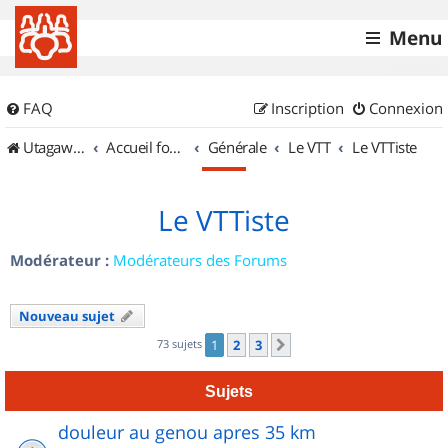
Menu
FAQ
Inscription
Connexion
UtagawaVTT (Randos VTT et VTTAE avec traces GPS)
Accueil forum
Générale
Le VTT
Le VTTiste
Le VTTiste
Modérateur :
Modérateurs des Forums
Nouveau sujet
73 sujets
1
2
3
Suivant
Sujets
douleur au genou apres 35 km