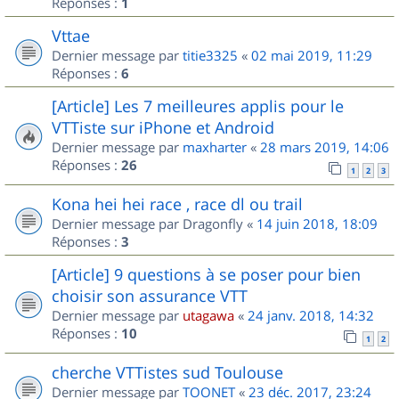
Réponses :
1
Vttae
Dernier message par
titie3325
«
02 mai 2019, 11:29
Réponses :
6
[Article] Les 7 meilleures applis pour le
VTTiste sur iPhone et Android
Dernier message par
maxharter
«
28 mars 2019, 14:06
Réponses :
26
1
2
3
Kona hei hei race , race dl ou trail
Dernier message par
Dragonfly
«
14 juin 2018, 18:09
Réponses :
3
[Article] 9 questions à se poser pour bien
choisir son assurance VTT
Dernier message par
utagawa
«
24 janv. 2018, 14:32
Réponses :
10
1
2
cherche VTTistes sud Toulouse
Dernier message par
TOONET
«
23 déc. 2017, 23:24