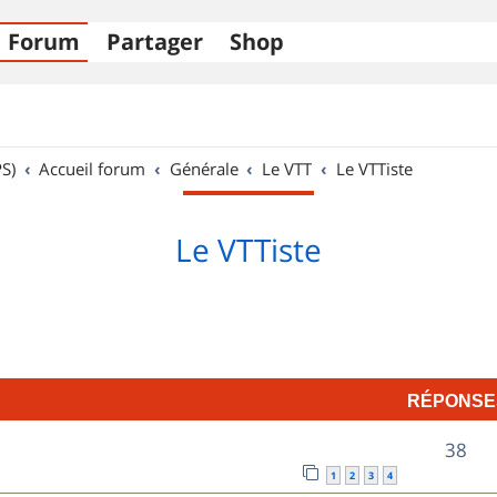
Forum
Partager
Shop
S)
Accueil forum
Générale
Le VTT
Le VTTiste
Le VTTiste
RÉPONSE
R
38
1
2
3
4
é