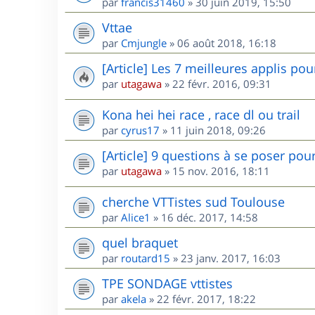
par
francis31460
»
30 juin 2019, 15:50
Vttae
par
Cmjungle
»
06 août 2018, 16:18
[Article] Les 7 meilleures applis po
par
utagawa
»
22 févr. 2016, 09:31
Kona hei hei race , race dl ou trail
par
cyrus17
»
11 juin 2018, 09:26
[Article] 9 questions à se poser pou
par
utagawa
»
15 nov. 2016, 18:11
cherche VTTistes sud Toulouse
par
Alice1
»
16 déc. 2017, 14:58
quel braquet
par
routard15
»
23 janv. 2017, 16:03
TPE SONDAGE vttistes
par
akela
»
22 févr. 2017, 18:22