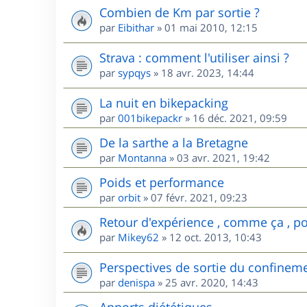
Combien de Km par sortie ?
par
Eibithar
»
01 mai 2010, 12:15
Strava : comment l'utiliser ainsi ?
par
sypqys
»
18 avr. 2023, 14:44
La nuit en bikepacking
par
001bikepackr
»
16 déc. 2021, 09:59
De la sarthe a la Bretagne
par
Montanna
»
03 avr. 2021, 19:42
Poids et performance
par
orbit
»
07 févr. 2021, 09:23
Retour d'expérience , comme ça , pou
par
Mikey62
»
12 oct. 2013, 10:43
Perspectives de sortie du confinem
par
denispa
»
25 avr. 2020, 14:43
Apports diététiques