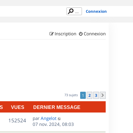
Connexion
Inscription
Connexion
73 sujets
1
2
3
Suivant
S
VUES
DERNIER MESSAGE
D
par
Angelot
V
152524
e
07 nov. 2024, 08:03
r
u