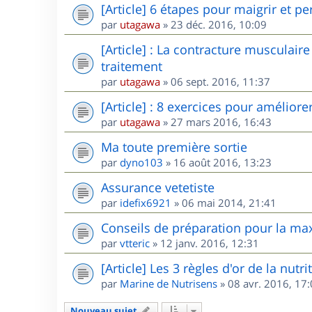
[Article] 6 étapes pour maigrir et pe
par
utagawa
»
23 déc. 2016, 10:09
[Article] : La contracture musculair
traitement
par
utagawa
»
06 sept. 2016, 11:37
[Article] : 8 exercices pour amélior
par
utagawa
»
27 mars 2016, 16:43
Ma toute première sortie
par
dyno103
»
16 août 2016, 13:23
Assurance vetetiste
par
idefix6921
»
06 mai 2014, 21:41
Conseils de préparation pour la maxi
par
vtteric
»
12 janv. 2016, 12:31
[Article] Les 3 règles d'or de la nutr
par
Marine de Nutrisens
»
08 avr. 2016, 17
Nouveau sujet