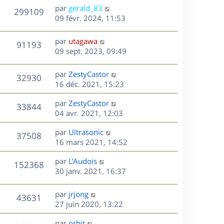
n
D
par
gerald_83
V
299109
e
i
e
09 févr. 2024, 11:53
e
r
u
s
r
n
D
par
utagawa
V
91193
m
e
i
e
09 sept. 2023, 09:49
e
e
r
u
s
s
r
n
D
par
ZestyCastor
s
V
32930
m
e
i
e
16 déc. 2021, 15:23
a
e
e
r
u
g
s
s
r
D
par
ZestyCastor
n
e
V
33844
s
m
e
e
04 avr. 2021, 12:03
i
a
e
r
u
e
g
s
s
D
par
Ultrasonic
n
r
V
37508
e
s
e
e
16 mars 2021, 14:52
i
m
a
r
u
e
e
s
D
g
par
L’Audois
n
r
V
s
152368
e
e
e
30 janv. 2021, 16:37
i
m
s
r
u
e
e
a
s
n
r
s
D
g
par
jrjong
V
43631
e
i
m
s
e
e
27 juin 2020, 13:22
e
e
a
r
u
s
r
s
D
g
par
orbit
n