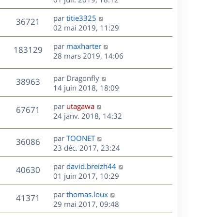
e
e
a
r
u
s
r
s
D
g
par
titie3325
n
V
36721
m
s
e
e
e
02 mai 2019, 11:29
i
e
a
r
u
e
s
s
D
g
par
maxharter
n
r
V
183129
s
e
e
e
28 mars 2019, 14:06
i
m
a
r
u
e
e
s
g
n
r
s
D
par
Dragonfly
V
38963
e
e
i
m
s
e
14 juin 2018, 18:09
e
e
a
r
u
s
r
s
D
g
par
utagawa
n
V
67671
m
s
e
e
e
24 janv. 2018, 14:32
i
e
a
r
u
e
s
s
g
n
r
D
par
TOONET
V
36086
s
e
e
i
m
e
23 déc. 2017, 23:24
a
e
e
r
u
s
g
r
s
D
par
david.breizh44
n
V
40630
e
m
s
e
e
01 juin 2017, 10:29
i
e
a
r
u
e
s
s
D
g
par
thomas.loux
n
r
V
41371
s
e
e
e
29 mai 2017, 09:48
i
m
a
r
u
e
e