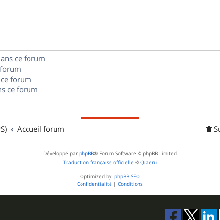
s
p
s
n
e
o
s
s
n
e
dans ce forum
s
s
 forum
e
 ce forum
s ce forum
s
S)
Accueil forum
S
Développé par
phpBB
® Forum Software © phpBB Limited
Traduction française officielle
©
Qiaeru
Optimized by:
phpBB SEO
Confidentialité
|
Conditions