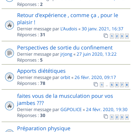
Réponses :
2
Retour d'expérience , comme ça , pour le
plaisir !
Dernier message par
L’Audois
«
30 janv. 2021, 16:37
Réponses :
31
1
2
3
4
Perspectives de sortie du confinement
Dernier message par
jrjong
«
27 juin 2020, 13:22
Réponses :
5
Apports diététiques
Dernier message par
orbit
«
26 févr. 2020, 09:17
Réponses :
78
1
5
6
7
8
…
faites vous de la musculation pour vos
jambes ???
Dernier message par
GGPOLICE
«
24 févr. 2020, 19:30
Réponses :
30
1
2
3
4
Préparation physique