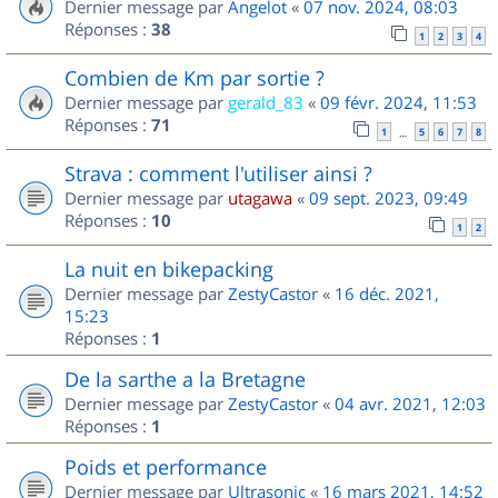
Dernier message par
Angelot
«
07 nov. 2024, 08:03
Réponses :
38
1
2
3
4
Combien de Km par sortie ?
Dernier message par
gerald_83
«
09 févr. 2024, 11:53
Réponses :
71
1
5
6
7
8
…
Strava : comment l'utiliser ainsi ?
Dernier message par
utagawa
«
09 sept. 2023, 09:49
Réponses :
10
1
2
La nuit en bikepacking
Dernier message par
ZestyCastor
«
16 déc. 2021,
15:23
Réponses :
1
De la sarthe a la Bretagne
Dernier message par
ZestyCastor
«
04 avr. 2021, 12:03
Réponses :
1
Poids et performance
Dernier message par
Ultrasonic
«
16 mars 2021, 14:52