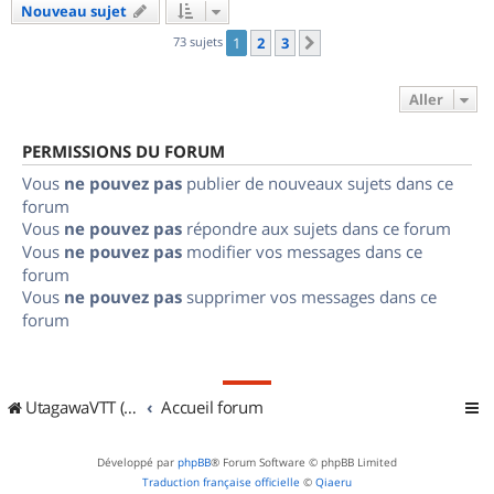
Nouveau sujet
73 sujets
1
2
3
Suivant
Aller
PERMISSIONS DU FORUM
Vous
ne pouvez pas
publier de nouveaux sujets dans ce
forum
Vous
ne pouvez pas
répondre aux sujets dans ce forum
Vous
ne pouvez pas
modifier vos messages dans ce
forum
Vous
ne pouvez pas
supprimer vos messages dans ce
forum
UtagawaVTT (Randos VTT et VTTAE avec traces GPS)
Accueil forum
Développé par
phpBB
® Forum Software © phpBB Limited
Traduction française officielle
©
Qiaeru