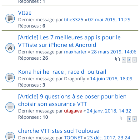
Réponses :
1
Vttae
Dernier message par
titie3325
«
02 mai 2019, 11:29
Réponses :
6
[Article] Les 7 meilleures applis pour le
VTTiste sur iPhone et Android
Dernier message par
maxharter
«
28 mars 2019, 14:06
Réponses :
26
1
2
3
Kona hei hei race , race dl ou trail
Dernier message par
Dragonfly
«
14 juin 2018, 18:09
Réponses :
3
[Article] 9 questions à se poser pour bien
choisir son assurance VTT
Dernier message par
utagawa
«
24 janv. 2018, 14:32
Réponses :
10
1
2
cherche VTTistes sud Toulouse
Dernier message par
TOONET
«
23 déc. 2017, 23:24