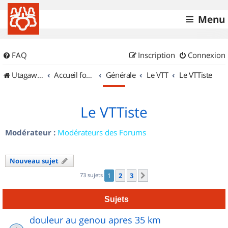
Menu
FAQ
Inscription
Connexion
UtagawaVTT (Randos VTT et VTTAE avec traces GPS)
Accueil forum
Générale
Le VTT
Le VTTiste
Le VTTiste
Modérateur :
Modérateurs des Forums
Nouveau sujet
73 sujets
1
2
3
Suivant
Sujets
douleur au genou apres 35 km