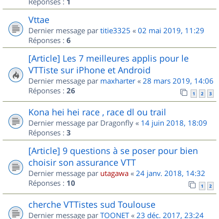
Réponses :
1
Vttae
Dernier message par
titie3325
«
02 mai 2019, 11:29
Réponses :
6
[Article] Les 7 meilleures applis pour le
VTTiste sur iPhone et Android
Dernier message par
maxharter
«
28 mars 2019, 14:06
Réponses :
26
1
2
3
Kona hei hei race , race dl ou trail
Dernier message par
Dragonfly
«
14 juin 2018, 18:09
Réponses :
3
[Article] 9 questions à se poser pour bien
choisir son assurance VTT
Dernier message par
utagawa
«
24 janv. 2018, 14:32
Réponses :
10
1
2
cherche VTTistes sud Toulouse
Dernier message par
TOONET
«
23 déc. 2017, 23:24