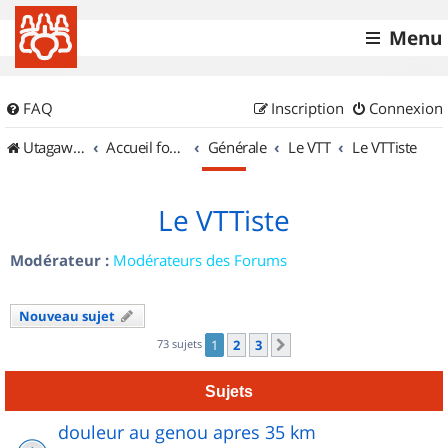
Menu
FAQ
Inscription
Connexion
UtagawaVTT (Randos VTT et VTTAE avec traces GPS)
Accueil forum
Générale
Le VTT
Le VTTiste
Le VTTiste
Modérateur :
Modérateurs des Forums
Nouveau sujet
73 sujets
1
2
3
Suivant
Sujets
douleur au genou apres 35 km