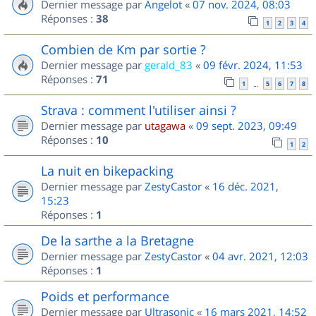
Dernier message par
Angelot
«
07 nov. 2024, 08:03
Réponses :
38
1
2
3
4
Combien de Km par sortie ?
Dernier message par
gerald_83
«
09 févr. 2024, 11:53
Réponses :
71
1
5
6
7
8
…
Strava : comment l'utiliser ainsi ?
Dernier message par
utagawa
«
09 sept. 2023, 09:49
Réponses :
10
1
2
La nuit en bikepacking
Dernier message par
ZestyCastor
«
16 déc. 2021,
15:23
Réponses :
1
De la sarthe a la Bretagne
Dernier message par
ZestyCastor
«
04 avr. 2021, 12:03
Réponses :
1
Poids et performance
Dernier message par
Ultrasonic
«
16 mars 2021, 14:52