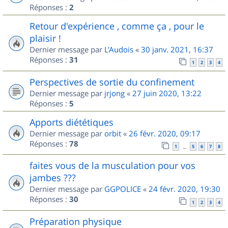
Réponses :
2
Retour d'expérience , comme ça , pour le
plaisir !
Dernier message par
L’Audois
«
30 janv. 2021, 16:37
Réponses :
31
1
2
3
4
Perspectives de sortie du confinement
Dernier message par
jrjong
«
27 juin 2020, 13:22
Réponses :
5
Apports diététiques
Dernier message par
orbit
«
26 févr. 2020, 09:17
Réponses :
78
1
5
6
7
8
…
faites vous de la musculation pour vos
jambes ???
Dernier message par
GGPOLICE
«
24 févr. 2020, 19:30
Réponses :
30
1
2
3
4
Préparation physique