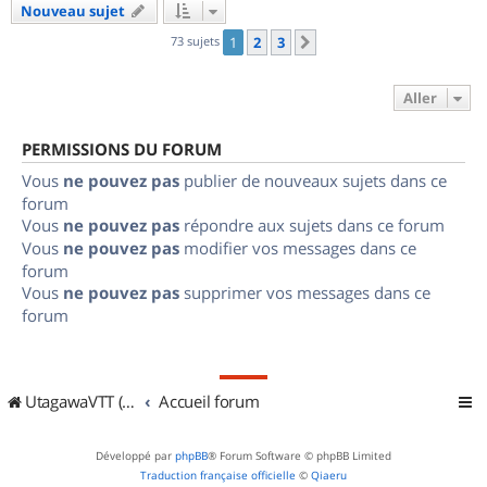
Nouveau sujet
73 sujets
1
2
3
Suivant
Aller
PERMISSIONS DU FORUM
Vous
ne pouvez pas
publier de nouveaux sujets dans ce
forum
Vous
ne pouvez pas
répondre aux sujets dans ce forum
Vous
ne pouvez pas
modifier vos messages dans ce
forum
Vous
ne pouvez pas
supprimer vos messages dans ce
forum
UtagawaVTT (Randos VTT et VTTAE avec traces GPS)
Accueil forum
Développé par
phpBB
® Forum Software © phpBB Limited
Traduction française officielle
©
Qiaeru