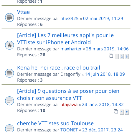
Réponses :
1
Vttae
Dernier message par
titie3325
«
02 mai 2019, 11:29
Réponses :
6
[Article] Les 7 meilleures applis pour le
VTTiste sur iPhone et Android
Dernier message par
maxharter
«
28 mars 2019, 14:06
Réponses :
26
1
2
3
Kona hei hei race , race dl ou trail
Dernier message par
Dragonfly
«
14 juin 2018, 18:09
Réponses :
3
[Article] 9 questions à se poser pour bien
choisir son assurance VTT
Dernier message par
utagawa
«
24 janv. 2018, 14:32
Réponses :
10
1
2
cherche VTTistes sud Toulouse
Dernier message par
TOONET
«
23 déc. 2017, 23:24