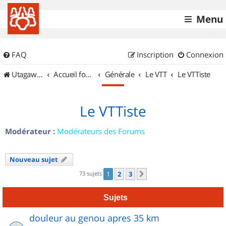
Menu
FAQ
Inscription
Connexion
UtagawaVTT (Randos VTT et VTTAE avec traces GPS)
Accueil forum
Générale
Le VTT
Le VTTiste
Le VTTiste
Modérateur :
Modérateurs des Forums
Nouveau sujet
73 sujets
1
2
3
Suivant
Sujets
douleur au genou apres 35 km