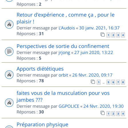
Réponses :
2
Retour d'expérience , comme ça , pour le
plaisir !
Dernier message par
L’Audois
«
30 janv. 2021, 16:37
Réponses :
31
1
2
3
4
Perspectives de sortie du confinement
Dernier message par
jrjong
«
27 juin 2020, 13:22
Réponses :
5
Apports diététiques
Dernier message par
orbit
«
26 févr. 2020, 09:17
Réponses :
78
1
5
6
7
8
…
faites vous de la musculation pour vos
jambes ???
Dernier message par
GGPOLICE
«
24 févr. 2020, 19:30
Réponses :
30
1
2
3
4
Préparation physique