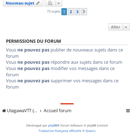
Nouveau sujet
73 sujets
1
2
3
Suivant
Aller
PERMISSIONS DU FORUM
Vous
ne pouvez pas
publier de nouveaux sujets dans ce
forum
Vous
ne pouvez pas
répondre aux sujets dans ce forum
Vous
ne pouvez pas
modifier vos messages dans ce
forum
Vous
ne pouvez pas
supprimer vos messages dans ce
forum
UtagawaVTT (Randos VTT et VTTAE avec traces GPS)
Accueil forum
Développé par
phpBB
® Forum Software © phpBB Limited
Traduction française officielle
©
Qiaeru