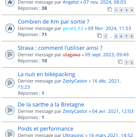
Dernier message par
Angelot
«
07 nov. 2024, 08:03
Réponses :
38
1
2
3
4
Combien de Km par sortie ?
Dernier message par
gerald_83
«
09 févr. 2024, 11:53
Réponses :
71
1
5
6
7
8
…
Strava : comment l'utiliser ainsi ?
Dernier message par
utagawa
«
09 sept. 2023, 09:49
Réponses :
10
1
2
La nuit en bikepacking
Dernier message par
ZestyCastor
«
16 déc. 2021,
15:23
Réponses :
1
De la sarthe a la Bretagne
Dernier message par
ZestyCastor
«
04 avr. 2021, 12:03
Réponses :
1
Poids et performance
Dernier message par
Ultrasonic
«
16 mars 2021, 14:52