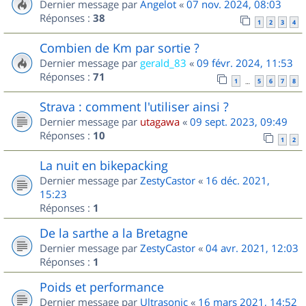
Dernier message par
Angelot
«
07 nov. 2024, 08:03
Réponses :
38
1
2
3
4
Combien de Km par sortie ?
Dernier message par
gerald_83
«
09 févr. 2024, 11:53
Réponses :
71
1
5
6
7
8
…
Strava : comment l'utiliser ainsi ?
Dernier message par
utagawa
«
09 sept. 2023, 09:49
Réponses :
10
1
2
La nuit en bikepacking
Dernier message par
ZestyCastor
«
16 déc. 2021,
15:23
Réponses :
1
De la sarthe a la Bretagne
Dernier message par
ZestyCastor
«
04 avr. 2021, 12:03
Réponses :
1
Poids et performance
Dernier message par
Ultrasonic
«
16 mars 2021, 14:52