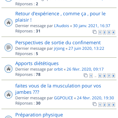
Réponses :
2
Retour d'expérience , comme ça , pour le
plaisir !
Dernier message par
L’Audois
«
30 janv. 2021, 16:37
Réponses :
31
1
2
3
4
Perspectives de sortie du confinement
Dernier message par
jrjong
«
27 juin 2020, 13:22
Réponses :
5
Apports diététiques
Dernier message par
orbit
«
26 févr. 2020, 09:17
Réponses :
78
1
5
6
7
8
…
faites vous de la musculation pour vos
jambes ???
Dernier message par
GGPOLICE
«
24 févr. 2020, 19:30
Réponses :
30
1
2
3
4
Préparation physique