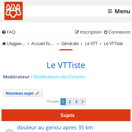
Menu
FAQ
Inscription
Connexion
UtagawaVTT (Randos VTT et VTTAE avec traces GPS)
Accueil forum
Générale
Le VTT
Le VTTiste
Le VTTiste
Modérateur :
Modérateurs des Forums
Nouveau sujet
73 sujets
1
2
3
Suivant
Sujets
douleur au genou apres 35 km