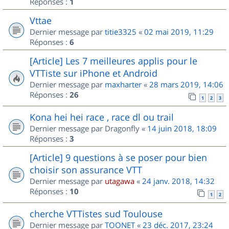
Réponses :
1
Vttae
Dernier message par
titie3325
«
02 mai 2019, 11:29
Réponses :
6
[Article] Les 7 meilleures applis pour le
VTTiste sur iPhone et Android
Dernier message par
maxharter
«
28 mars 2019, 14:06
Réponses :
26
1
2
3
Kona hei hei race , race dl ou trail
Dernier message par
Dragonfly
«
14 juin 2018, 18:09
Réponses :
3
[Article] 9 questions à se poser pour bien
choisir son assurance VTT
Dernier message par
utagawa
«
24 janv. 2018, 14:32
Réponses :
10
1
2
cherche VTTistes sud Toulouse
Dernier message par
TOONET
«
23 déc. 2017, 23:24