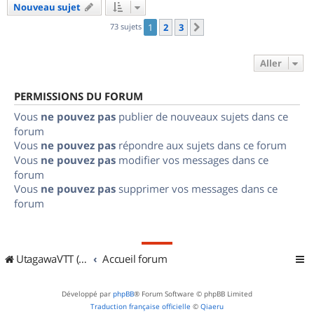
Nouveau sujet
73 sujets
1
2
3
Suivant
Aller
PERMISSIONS DU FORUM
Vous
ne pouvez pas
publier de nouveaux sujets dans ce
forum
Vous
ne pouvez pas
répondre aux sujets dans ce forum
Vous
ne pouvez pas
modifier vos messages dans ce
forum
Vous
ne pouvez pas
supprimer vos messages dans ce
forum
UtagawaVTT (Randos VTT et VTTAE avec traces GPS)
Accueil forum
Développé par
phpBB
® Forum Software © phpBB Limited
Traduction française officielle
©
Qiaeru