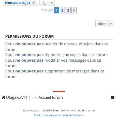
Nouveau sujet
73 sujets
1
2
3
Suivant
Aller
PERMISSIONS DU FORUM
Vous
ne pouvez pas
publier de nouveaux sujets dans ce
forum
Vous
ne pouvez pas
répondre aux sujets dans ce forum
Vous
ne pouvez pas
modifier vos messages dans ce
forum
Vous
ne pouvez pas
supprimer vos messages dans ce
forum
UtagawaVTT (Randos VTT et VTTAE avec traces GPS)
Accueil forum
Développé par
phpBB
® Forum Software © phpBB Limited
Traduction française officielle
©
Qiaeru