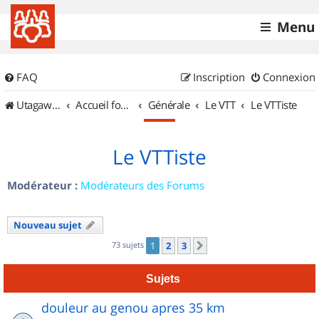
Menu
FAQ
Inscription
Connexion
UtagawaVTT (Randos VTT et VTTAE avec traces GPS)
Accueil forum
Générale
Le VTT
Le VTTiste
Le VTTiste
Modérateur :
Modérateurs des Forums
Nouveau sujet
73 sujets
1
2
3
Suivant
Sujets
douleur au genou apres 35 km