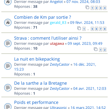
Dernier message par
Angelot
«
07 nov. 2024, 08:03
Réponses :
38
1
2
3
4
Combien de Km par sortie ?
Dernier message par
gerald_83
«
09 févr. 2024, 11:53
Réponses :
71
1
5
6
7
8
…
Strava : comment l'utiliser ainsi ?
Dernier message par
utagawa
«
09 sept. 2023, 09:49
Réponses :
10
1
2
La nuit en bikepacking
Dernier message par
ZestyCastor
«
16 déc. 2021,
15:23
Réponses :
1
De la sarthe a la Bretagne
Dernier message par
ZestyCastor
«
04 avr. 2021, 12:03
Réponses :
1
Poids et performance
Dernier message par
Ultrasonic
«
16 mars 2021, 14:52