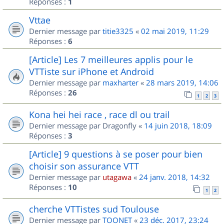
Réponses :
1
Vttae
Dernier message par
titie3325
«
02 mai 2019, 11:29
Réponses :
6
[Article] Les 7 meilleures applis pour le
VTTiste sur iPhone et Android
Dernier message par
maxharter
«
28 mars 2019, 14:06
Réponses :
26
1
2
3
Kona hei hei race , race dl ou trail
Dernier message par
Dragonfly
«
14 juin 2018, 18:09
Réponses :
3
[Article] 9 questions à se poser pour bien
choisir son assurance VTT
Dernier message par
utagawa
«
24 janv. 2018, 14:32
Réponses :
10
1
2
cherche VTTistes sud Toulouse
Dernier message par
TOONET
«
23 déc. 2017, 23:24