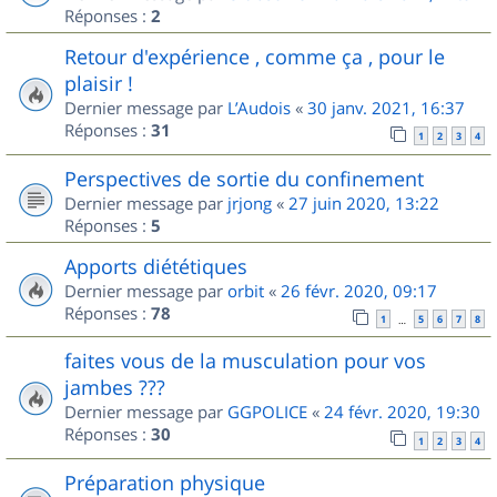
Réponses :
2
Retour d'expérience , comme ça , pour le
plaisir !
Dernier message par
L’Audois
«
30 janv. 2021, 16:37
Réponses :
31
1
2
3
4
Perspectives de sortie du confinement
Dernier message par
jrjong
«
27 juin 2020, 13:22
Réponses :
5
Apports diététiques
Dernier message par
orbit
«
26 févr. 2020, 09:17
Réponses :
78
1
5
6
7
8
…
faites vous de la musculation pour vos
jambes ???
Dernier message par
GGPOLICE
«
24 févr. 2020, 19:30
Réponses :
30
1
2
3
4
Préparation physique