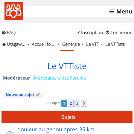
Menu
FAQ
Inscription
Connexion
UtagawaVTT (Randos VTT et VTTAE avec traces GPS)
Accueil forum
Générale
Le VTT
Le VTTiste
Le VTTiste
Modérateur :
Modérateurs des Forums
Nouveau sujet
73 sujets
1
2
3
Suivant
Sujets
douleur au genou apres 35 km