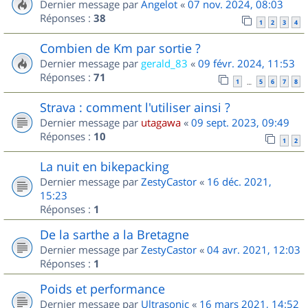
Dernier message par
Angelot
«
07 nov. 2024, 08:03
Réponses :
38
1
2
3
4
Combien de Km par sortie ?
Dernier message par
gerald_83
«
09 févr. 2024, 11:53
Réponses :
71
1
5
6
7
8
…
Strava : comment l'utiliser ainsi ?
Dernier message par
utagawa
«
09 sept. 2023, 09:49
Réponses :
10
1
2
La nuit en bikepacking
Dernier message par
ZestyCastor
«
16 déc. 2021,
15:23
Réponses :
1
De la sarthe a la Bretagne
Dernier message par
ZestyCastor
«
04 avr. 2021, 12:03
Réponses :
1
Poids et performance
Dernier message par
Ultrasonic
«
16 mars 2021, 14:52