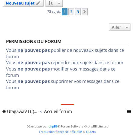
Nouveau sujet
73 sujets
1
2
3
Suivant
Aller
PERMISSIONS DU FORUM
Vous
ne pouvez pas
publier de nouveaux sujets dans ce
forum
Vous
ne pouvez pas
répondre aux sujets dans ce forum
Vous
ne pouvez pas
modifier vos messages dans ce
forum
Vous
ne pouvez pas
supprimer vos messages dans ce
forum
UtagawaVTT (Randos VTT et VTTAE avec traces GPS)
Accueil forum
Développé par
phpBB
® Forum Software © phpBB Limited
Traduction française officielle
©
Qiaeru