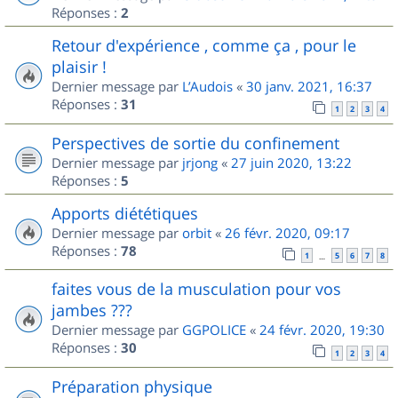
Réponses :
2
Retour d'expérience , comme ça , pour le
plaisir !
Dernier message par
L’Audois
«
30 janv. 2021, 16:37
Réponses :
31
1
2
3
4
Perspectives de sortie du confinement
Dernier message par
jrjong
«
27 juin 2020, 13:22
Réponses :
5
Apports diététiques
Dernier message par
orbit
«
26 févr. 2020, 09:17
Réponses :
78
1
5
6
7
8
…
faites vous de la musculation pour vos
jambes ???
Dernier message par
GGPOLICE
«
24 févr. 2020, 19:30
Réponses :
30
1
2
3
4
Préparation physique