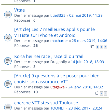
Réponses :
1
Vttae
Dernier message par
titie3325
«
02 mai 2019, 11:29
Réponses :
6
[Article] Les 7 meilleures applis pour le
VTTiste sur iPhone et Android
Dernier message par
maxharter
«
28 mars 2019, 14:06
Réponses :
26
1
2
3
Kona hei hei race , race dl ou trail
Dernier message par
Dragonfly
«
14 juin 2018, 18:09
Réponses :
3
[Article] 9 questions à se poser pour bien
choisir son assurance VTT
Dernier message par
utagawa
«
24 janv. 2018, 14:32
Réponses :
10
1
2
cherche VTTistes sud Toulouse
Dernier message par
TOONET
«
23 déc. 2017, 23:24