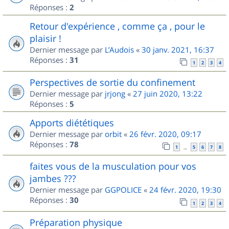
Réponses :
2
Retour d'expérience , comme ça , pour le
plaisir !
Dernier message par
L’Audois
«
30 janv. 2021, 16:37
Réponses :
31
1
2
3
4
Perspectives de sortie du confinement
Dernier message par
jrjong
«
27 juin 2020, 13:22
Réponses :
5
Apports diététiques
Dernier message par
orbit
«
26 févr. 2020, 09:17
Réponses :
78
1
5
6
7
8
…
faites vous de la musculation pour vos
jambes ???
Dernier message par
GGPOLICE
«
24 févr. 2020, 19:30
Réponses :
30
1
2
3
4
Préparation physique