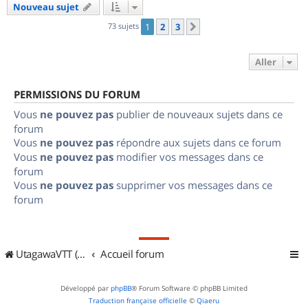
Nouveau sujet
73 sujets
1
2
3
Suivant
Aller
PERMISSIONS DU FORUM
Vous
ne pouvez pas
publier de nouveaux sujets dans ce
forum
Vous
ne pouvez pas
répondre aux sujets dans ce forum
Vous
ne pouvez pas
modifier vos messages dans ce
forum
Vous
ne pouvez pas
supprimer vos messages dans ce
forum
UtagawaVTT (Randos VTT et VTTAE avec traces GPS)
Accueil forum
Développé par
phpBB
® Forum Software © phpBB Limited
Traduction française officielle
©
Qiaeru