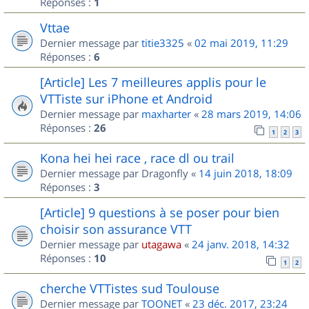
Réponses :
1
Vttae
Dernier message par
titie3325
«
02 mai 2019, 11:29
Réponses :
6
[Article] Les 7 meilleures applis pour le
VTTiste sur iPhone et Android
Dernier message par
maxharter
«
28 mars 2019, 14:06
Réponses :
26
1
2
3
Kona hei hei race , race dl ou trail
Dernier message par
Dragonfly
«
14 juin 2018, 18:09
Réponses :
3
[Article] 9 questions à se poser pour bien
choisir son assurance VTT
Dernier message par
utagawa
«
24 janv. 2018, 14:32
Réponses :
10
1
2
cherche VTTistes sud Toulouse
Dernier message par
TOONET
«
23 déc. 2017, 23:24