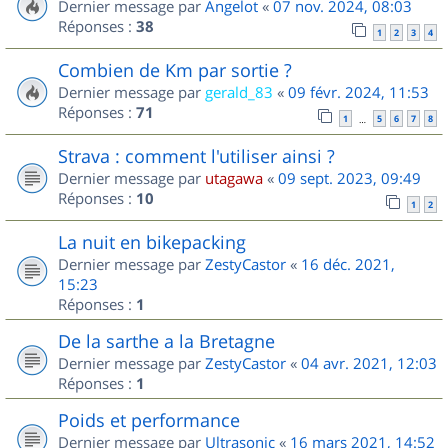
Dernier message par
Angelot
«
07 nov. 2024, 08:03
Réponses :
38
1
2
3
4
Combien de Km par sortie ?
Dernier message par
gerald_83
«
09 févr. 2024, 11:53
Réponses :
71
1
5
6
7
8
…
Strava : comment l'utiliser ainsi ?
Dernier message par
utagawa
«
09 sept. 2023, 09:49
Réponses :
10
1
2
La nuit en bikepacking
Dernier message par
ZestyCastor
«
16 déc. 2021,
15:23
Réponses :
1
De la sarthe a la Bretagne
Dernier message par
ZestyCastor
«
04 avr. 2021, 12:03
Réponses :
1
Poids et performance
Dernier message par
Ultrasonic
«
16 mars 2021, 14:52