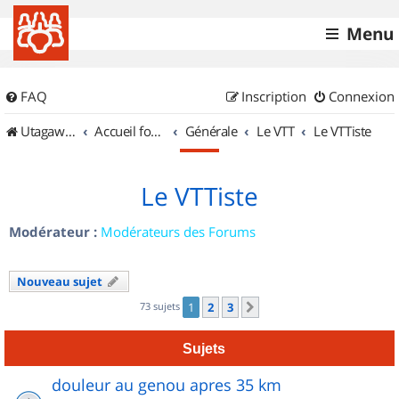
Menu
FAQ
Inscription
Connexion
UtagawaVTT (Randos VTT et VTTAE avec traces GPS)
Accueil forum
Générale
Le VTT
Le VTTiste
Le VTTiste
Modérateur :
Modérateurs des Forums
Nouveau sujet
73 sujets
1
2
3
Suivant
Sujets
douleur au genou apres 35 km