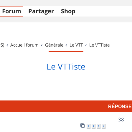
Forum
Partager
Shop
S)
Accueil forum
Générale
Le VTT
Le VTTiste
Le VTTiste
RÉPONSE
R
38
1
2
3
4
é