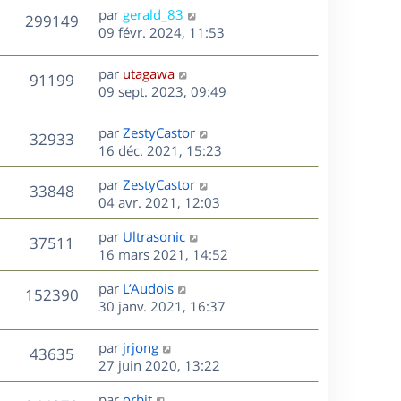
n
D
par
gerald_83
V
299149
e
i
e
09 févr. 2024, 11:53
e
r
u
s
r
n
D
par
utagawa
V
91199
m
e
i
e
09 sept. 2023, 09:49
e
e
r
u
s
s
r
n
D
par
ZestyCastor
s
V
32933
m
e
i
e
16 déc. 2021, 15:23
a
e
e
r
u
g
s
s
r
D
par
ZestyCastor
n
e
V
33848
s
m
e
e
04 avr. 2021, 12:03
i
a
e
r
u
e
g
s
s
D
par
Ultrasonic
n
r
V
37511
e
s
e
e
16 mars 2021, 14:52
i
m
a
r
u
e
e
s
D
g
par
L’Audois
n
r
V
s
152390
e
e
e
30 janv. 2021, 16:37
i
m
s
r
u
e
e
a
s
n
r
s
D
g
par
jrjong
V
43635
e
i
m
s
e
e
27 juin 2020, 13:22
e
e
a
r
u
s
r
s
D
g
par
orbit
n