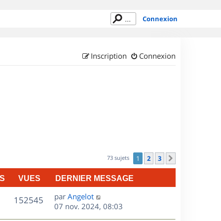
Connexion
Inscription
Connexion
73 sujets
1
2
3
Suivant
S
VUES
DERNIER MESSAGE
D
par
Angelot
V
152545
e
07 nov. 2024, 08:03
r
u