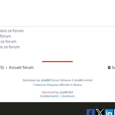
s
p
s
n
e
o
s
s
n
e
dans ce forum
s
s
 forum
e
 ce forum
s ce forum
s
S)
Accueil forum
S
Développé par
phpBB
® Forum Software © phpBB Limited
Traduction française officielle
©
Qiaeru
Optimized by:
phpBB SEO
Confidentialité
|
Conditions