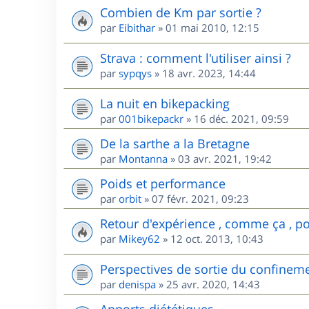
Combien de Km par sortie ?
par
Eibithar
»
01 mai 2010, 12:15
Strava : comment l'utiliser ainsi ?
par
sypqys
»
18 avr. 2023, 14:44
La nuit en bikepacking
par
001bikepackr
»
16 déc. 2021, 09:59
De la sarthe a la Bretagne
par
Montanna
»
03 avr. 2021, 19:42
Poids et performance
par
orbit
»
07 févr. 2021, 09:23
Retour d'expérience , comme ça , pou
par
Mikey62
»
12 oct. 2013, 10:43
Perspectives de sortie du confinem
par
denispa
»
25 avr. 2020, 14:43
Apports diététiques