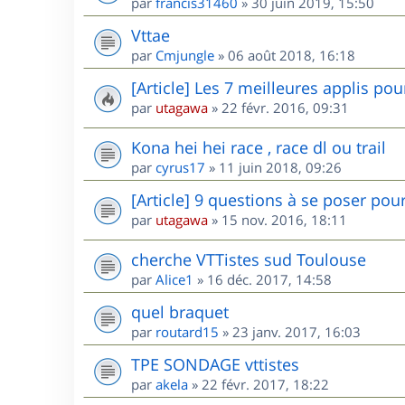
par
francis31460
»
30 juin 2019, 15:50
Vttae
par
Cmjungle
»
06 août 2018, 16:18
[Article] Les 7 meilleures applis po
par
utagawa
»
22 févr. 2016, 09:31
Kona hei hei race , race dl ou trail
par
cyrus17
»
11 juin 2018, 09:26
[Article] 9 questions à se poser pou
par
utagawa
»
15 nov. 2016, 18:11
cherche VTTistes sud Toulouse
par
Alice1
»
16 déc. 2017, 14:58
quel braquet
par
routard15
»
23 janv. 2017, 16:03
TPE SONDAGE vttistes
par
akela
»
22 févr. 2017, 18:22