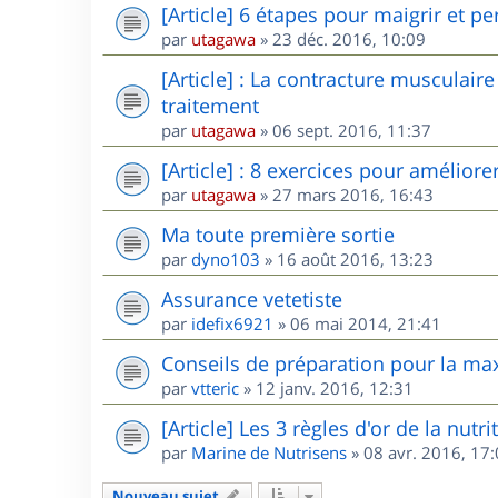
[Article] 6 étapes pour maigrir et pe
par
utagawa
»
23 déc. 2016, 10:09
[Article] : La contracture musculair
traitement
par
utagawa
»
06 sept. 2016, 11:37
[Article] : 8 exercices pour amélior
par
utagawa
»
27 mars 2016, 16:43
Ma toute première sortie
par
dyno103
»
16 août 2016, 13:23
Assurance vetetiste
par
idefix6921
»
06 mai 2014, 21:41
Conseils de préparation pour la maxi
par
vtteric
»
12 janv. 2016, 12:31
[Article] Les 3 règles d'or de la nutr
par
Marine de Nutrisens
»
08 avr. 2016, 17
Nouveau sujet