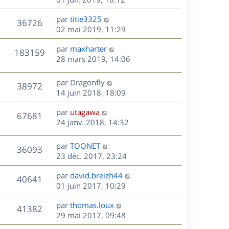
e
e
a
r
u
s
r
s
D
g
par
titie3325
n
V
36726
m
s
e
e
e
02 mai 2019, 11:29
i
e
a
r
u
e
s
s
D
g
par
maxharter
n
r
V
183159
s
e
e
e
28 mars 2019, 14:06
i
m
a
r
u
e
e
s
g
n
r
s
D
par
Dragonfly
V
38972
e
e
i
m
s
e
14 juin 2018, 18:09
e
e
a
r
u
s
r
s
D
g
par
utagawa
n
V
67681
m
s
e
e
e
24 janv. 2018, 14:32
i
e
a
r
u
e
s
s
g
n
r
D
par
TOONET
V
36093
s
e
e
i
m
e
23 déc. 2017, 23:24
a
e
e
r
u
s
g
r
s
D
par
david.breizh44
n
V
40641
e
m
s
e
e
01 juin 2017, 10:29
i
e
a
r
u
e
s
s
D
g
par
thomas.loux
n
r
V
41382
s
e
e
e
29 mai 2017, 09:48
i
m
a
r
u
e
e