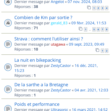
Dernier message par
Angelot
«
07 nov. 2024, 08:03
Réponses :
38
1
2
3
4
Combien de Km par sortie ?
Dernier message par
gerald_83
«
09 févr. 2024, 11:53
Réponses :
71
1
5
6
7
8
…
Strava : comment l'utiliser ainsi ?
Dernier message par
utagawa
«
09 sept. 2023, 09:49
Réponses :
10
1
2
La nuit en bikepacking
Dernier message par
ZestyCastor
«
16 déc. 2021,
15:23
Réponses :
1
De la sarthe a la Bretagne
Dernier message par
ZestyCastor
«
04 avr. 2021, 12:03
Réponses :
1
Poids et performance
Dernier message par
Ultrasonic
«
16 mars 2021, 14:52