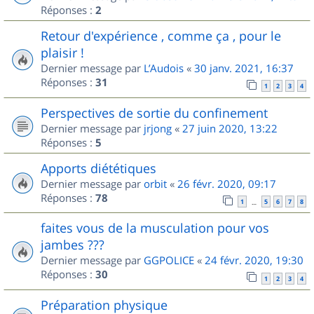
Réponses :
2
Retour d'expérience , comme ça , pour le
plaisir !
Dernier message par
L’Audois
«
30 janv. 2021, 16:37
Réponses :
31
1
2
3
4
Perspectives de sortie du confinement
Dernier message par
jrjong
«
27 juin 2020, 13:22
Réponses :
5
Apports diététiques
Dernier message par
orbit
«
26 févr. 2020, 09:17
Réponses :
78
1
5
6
7
8
…
faites vous de la musculation pour vos
jambes ???
Dernier message par
GGPOLICE
«
24 févr. 2020, 19:30
Réponses :
30
1
2
3
4
Préparation physique