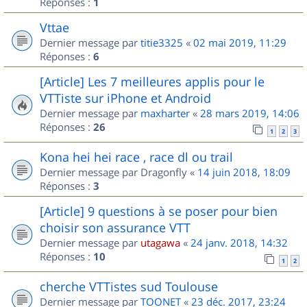
Réponses :
1
Vttae
Dernier message par
titie3325
«
02 mai 2019, 11:29
Réponses :
6
[Article] Les 7 meilleures applis pour le
VTTiste sur iPhone et Android
Dernier message par
maxharter
«
28 mars 2019, 14:06
Réponses :
26
1
2
3
Kona hei hei race , race dl ou trail
Dernier message par
Dragonfly
«
14 juin 2018, 18:09
Réponses :
3
[Article] 9 questions à se poser pour bien
choisir son assurance VTT
Dernier message par
utagawa
«
24 janv. 2018, 14:32
Réponses :
10
1
2
cherche VTTistes sud Toulouse
Dernier message par
TOONET
«
23 déc. 2017, 23:24