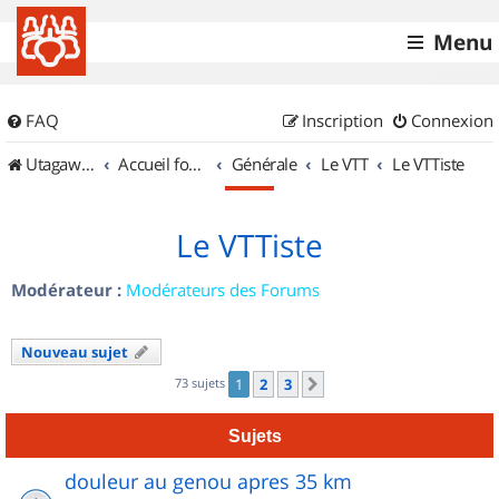
Menu
FAQ
Inscription
Connexion
UtagawaVTT (Randos VTT et VTTAE avec traces GPS)
Accueil forum
Générale
Le VTT
Le VTTiste
Le VTTiste
Modérateur :
Modérateurs des Forums
Nouveau sujet
73 sujets
1
2
3
Suivant
Sujets
douleur au genou apres 35 km