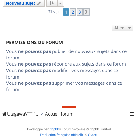
Nouveau sujet
73 sujets
1
2
3
Suivant
Aller
PERMISSIONS DU FORUM
Vous
ne pouvez pas
publier de nouveaux sujets dans ce
forum
Vous
ne pouvez pas
répondre aux sujets dans ce forum
Vous
ne pouvez pas
modifier vos messages dans ce
forum
Vous
ne pouvez pas
supprimer vos messages dans ce
forum
UtagawaVTT (Randos VTT et VTTAE avec traces GPS)
Accueil forum
Développé par
phpBB
® Forum Software © phpBB Limited
Traduction française officielle
©
Qiaeru