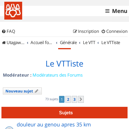
Menu
FAQ
Inscription
Connexion
UtagawaVTT (Randos VTT et VTTAE avec traces GPS)
Accueil forum
Générale
Le VTT
Le VTTiste
Le VTTiste
Modérateur :
Modérateurs des Forums
Nouveau sujet
73 sujets
1
2
3
Suivant
Sujets
douleur au genou apres 35 km