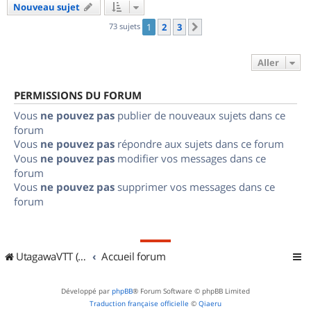
Nouveau sujet
73 sujets
1
2
3
Suivant
Aller
PERMISSIONS DU FORUM
Vous
ne pouvez pas
publier de nouveaux sujets dans ce
forum
Vous
ne pouvez pas
répondre aux sujets dans ce forum
Vous
ne pouvez pas
modifier vos messages dans ce
forum
Vous
ne pouvez pas
supprimer vos messages dans ce
forum
UtagawaVTT (Randos VTT et VTTAE avec traces GPS)
Accueil forum
Développé par
phpBB
® Forum Software © phpBB Limited
Traduction française officielle
©
Qiaeru