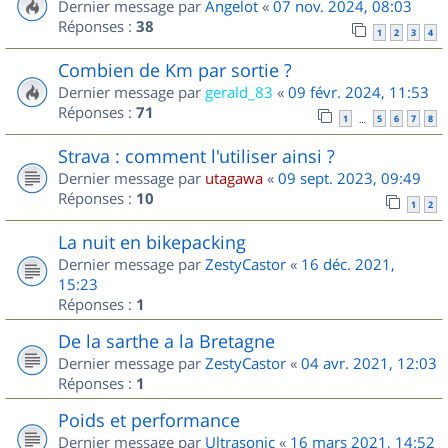
Dernier message par
Angelot
«
07 nov. 2024, 08:03
Réponses :
38
1
2
3
4
Combien de Km par sortie ?
Dernier message par
gerald_83
«
09 févr. 2024, 11:53
Réponses :
71
1
5
6
7
8
…
Strava : comment l'utiliser ainsi ?
Dernier message par
utagawa
«
09 sept. 2023, 09:49
Réponses :
10
1
2
La nuit en bikepacking
Dernier message par
ZestyCastor
«
16 déc. 2021,
15:23
Réponses :
1
De la sarthe a la Bretagne
Dernier message par
ZestyCastor
«
04 avr. 2021, 12:03
Réponses :
1
Poids et performance
Dernier message par
Ultrasonic
«
16 mars 2021, 14:52