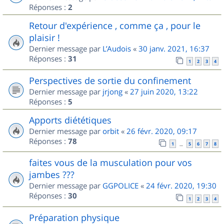
Réponses :
2
Retour d'expérience , comme ça , pour le
plaisir !
Dernier message par
L’Audois
«
30 janv. 2021, 16:37
Réponses :
31
1
2
3
4
Perspectives de sortie du confinement
Dernier message par
jrjong
«
27 juin 2020, 13:22
Réponses :
5
Apports diététiques
Dernier message par
orbit
«
26 févr. 2020, 09:17
Réponses :
78
1
5
6
7
8
…
faites vous de la musculation pour vos
jambes ???
Dernier message par
GGPOLICE
«
24 févr. 2020, 19:30
Réponses :
30
1
2
3
4
Préparation physique