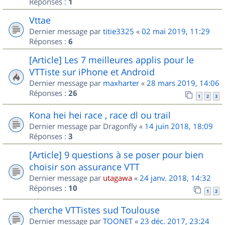
Réponses :
1
Vttae
Dernier message par
titie3325
«
02 mai 2019, 11:29
Réponses :
6
[Article] Les 7 meilleures applis pour le
VTTiste sur iPhone et Android
Dernier message par
maxharter
«
28 mars 2019, 14:06
Réponses :
26
1
2
3
Kona hei hei race , race dl ou trail
Dernier message par
Dragonfly
«
14 juin 2018, 18:09
Réponses :
3
[Article] 9 questions à se poser pour bien
choisir son assurance VTT
Dernier message par
utagawa
«
24 janv. 2018, 14:32
Réponses :
10
1
2
cherche VTTistes sud Toulouse
Dernier message par
TOONET
«
23 déc. 2017, 23:24