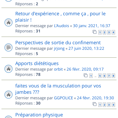
Réponses :
2
Retour d'expérience , comme ça , pour le
plaisir !
Dernier message par
L’Audois
«
30 janv. 2021, 16:37
Réponses :
31
1
2
3
4
Perspectives de sortie du confinement
Dernier message par
jrjong
«
27 juin 2020, 13:22
Réponses :
5
Apports diététiques
Dernier message par
orbit
«
26 févr. 2020, 09:17
Réponses :
78
1
5
6
7
8
…
faites vous de la musculation pour vos
jambes ???
Dernier message par
GGPOLICE
«
24 févr. 2020, 19:30
Réponses :
30
1
2
3
4
Préparation physique