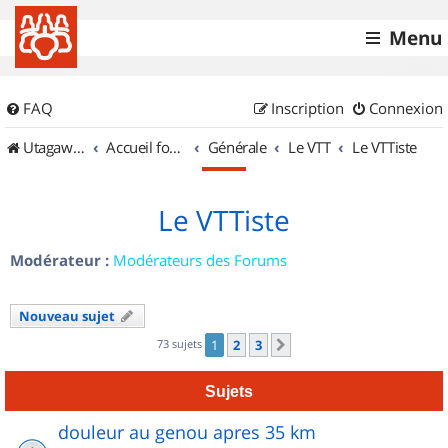
Menu
FAQ
Inscription
Connexion
UtagawaVTT (Randos VTT et VTTAE avec traces GPS)
Accueil forum
Générale
Le VTT
Le VTTiste
Le VTTiste
Modérateur :
Modérateurs des Forums
Nouveau sujet
73 sujets
1
2
3
Suivant
Sujets
douleur au genou apres 35 km