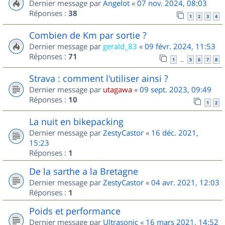
Dernier message par
Angelot
«
07 nov. 2024, 08:03
Réponses :
38
1
2
3
4
Combien de Km par sortie ?
Dernier message par
gerald_83
«
09 févr. 2024, 11:53
Réponses :
71
1
5
6
7
8
…
Strava : comment l'utiliser ainsi ?
Dernier message par
utagawa
«
09 sept. 2023, 09:49
Réponses :
10
1
2
La nuit en bikepacking
Dernier message par
ZestyCastor
«
16 déc. 2021,
15:23
Réponses :
1
De la sarthe a la Bretagne
Dernier message par
ZestyCastor
«
04 avr. 2021, 12:03
Réponses :
1
Poids et performance
Dernier message par
Ultrasonic
«
16 mars 2021, 14:52