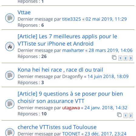
Réponses :
1
Vttae
Dernier message par
titie3325
«
02 mai 2019, 11:29
Réponses :
6
[Article] Les 7 meilleures applis pour le
VTTiste sur iPhone et Android
Dernier message par
maxharter
«
28 mars 2019, 14:06
Réponses :
26
1
2
3
Kona hei hei race , race dl ou trail
Dernier message par
Dragonfly
«
14 juin 2018, 18:09
Réponses :
3
[Article] 9 questions à se poser pour bien
choisir son assurance VTT
Dernier message par
utagawa
«
24 janv. 2018, 14:32
Réponses :
10
1
2
cherche VTTistes sud Toulouse
Dernier message par
TOONET
«
23 déc. 2017, 23:24