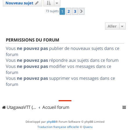
Nouveau sujet
73 sujets
1
2
3
Suivant
Aller
PERMISSIONS DU FORUM
Vous
ne pouvez pas
publier de nouveaux sujets dans ce
forum
Vous
ne pouvez pas
répondre aux sujets dans ce forum
Vous
ne pouvez pas
modifier vos messages dans ce
forum
Vous
ne pouvez pas
supprimer vos messages dans ce
forum
UtagawaVTT (Randos VTT et VTTAE avec traces GPS)
Accueil forum
Développé par
phpBB
® Forum Software © phpBB Limited
Traduction française officielle
©
Qiaeru