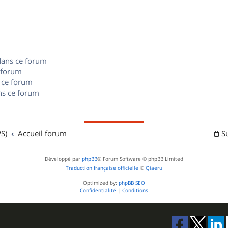
s
p
s
n
e
o
s
s
n
e
dans ce forum
s
s
 forum
e
 ce forum
s ce forum
s
S)
Accueil forum
S
Développé par
phpBB
® Forum Software © phpBB Limited
Traduction française officielle
©
Qiaeru
Optimized by:
phpBB SEO
Confidentialité
|
Conditions