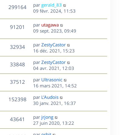
n
D
par
gerald_83
V
299164
e
i
e
09 févr. 2024, 11:53
e
r
u
s
r
n
D
par
utagawa
V
91201
m
e
i
e
09 sept. 2023, 09:49
e
e
r
u
s
s
r
n
D
par
ZestyCastor
s
V
32934
m
e
i
e
16 déc. 2021, 15:23
a
e
e
r
u
g
s
s
r
D
par
ZestyCastor
n
e
V
33848
s
m
e
e
04 avr. 2021, 12:03
i
a
e
r
u
e
g
s
s
D
par
Ultrasonic
n
r
V
37512
e
s
e
e
16 mars 2021, 14:52
i
m
a
r
u
e
e
s
D
g
par
L’Audois
n
r
V
s
152398
e
e
e
30 janv. 2021, 16:37
i
m
s
r
u
e
e
a
s
n
r
s
D
g
par
jrjong
V
43641
e
i
m
s
e
e
27 juin 2020, 13:22
e
e
a
r
u
s
r
s
D
g
par
orbit
n