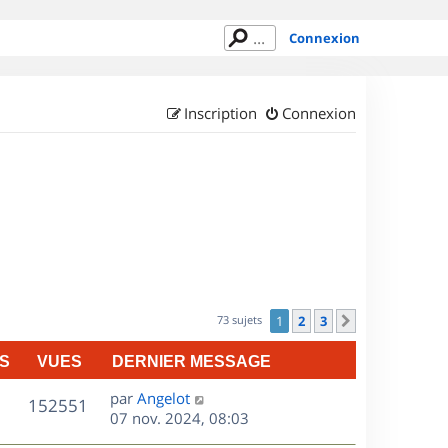
Connexion
Inscription
Connexion
73 sujets
1
2
3
Suivant
S
VUES
DERNIER MESSAGE
D
par
Angelot
V
152551
e
07 nov. 2024, 08:03
r
u