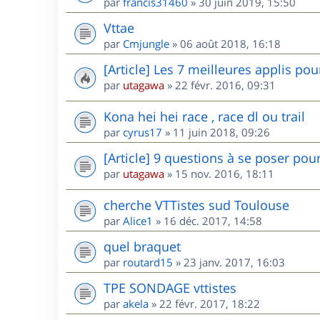
par
francis31460
»
30 juin 2019, 15:50
Vttae
par
Cmjungle
»
06 août 2018, 16:18
[Article] Les 7 meilleures applis po
par
utagawa
»
22 févr. 2016, 09:31
Kona hei hei race , race dl ou trail
par
cyrus17
»
11 juin 2018, 09:26
[Article] 9 questions à se poser pou
par
utagawa
»
15 nov. 2016, 18:11
cherche VTTistes sud Toulouse
par
Alice1
»
16 déc. 2017, 14:58
quel braquet
par
routard15
»
23 janv. 2017, 16:03
TPE SONDAGE vttistes
par
akela
»
22 févr. 2017, 18:22