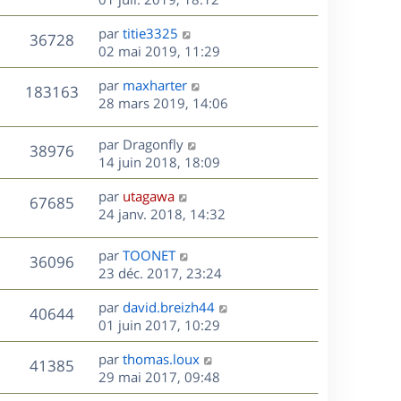
e
e
a
r
u
s
r
s
D
g
par
titie3325
n
V
36728
m
s
e
e
e
02 mai 2019, 11:29
i
e
a
r
u
e
s
s
D
g
par
maxharter
n
r
V
183163
s
e
e
e
28 mars 2019, 14:06
i
m
a
r
u
e
e
s
g
n
r
s
D
par
Dragonfly
V
38976
e
e
i
m
s
e
14 juin 2018, 18:09
e
e
a
r
u
s
r
s
D
g
par
utagawa
n
V
67685
m
s
e
e
e
24 janv. 2018, 14:32
i
e
a
r
u
e
s
s
g
n
r
D
par
TOONET
V
36096
s
e
e
i
m
e
23 déc. 2017, 23:24
a
e
e
r
u
s
g
r
s
D
par
david.breizh44
n
V
40644
e
m
s
e
e
01 juin 2017, 10:29
i
e
a
r
u
e
s
s
D
g
par
thomas.loux
n
r
V
41385
s
e
e
e
29 mai 2017, 09:48
i
m
a
r
u
e
e