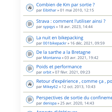
Combien de Km par sortie ?
par
Eibithar
»
01 mai 2010, 12:15
Strava : comment l'utiliser ainsi ?
par
sypqys
»
18 avr. 2023, 14:44
La nuit en bikepacking
par
001bikepackr
»
16 déc. 2021, 09:59
De la sarthe a la Bretagne
par
Montanna
»
03 avr. 2021, 19:42
Poids et performance
par
orbit
»
07 févr. 2021, 09:23
Retour d'expérience , comme ça , pou
par
Mikey62
»
12 oct. 2013, 10:43
Perspectives de sortie du confinem
par
denispa
»
25 avr. 2020, 14:43
Apports diététiques