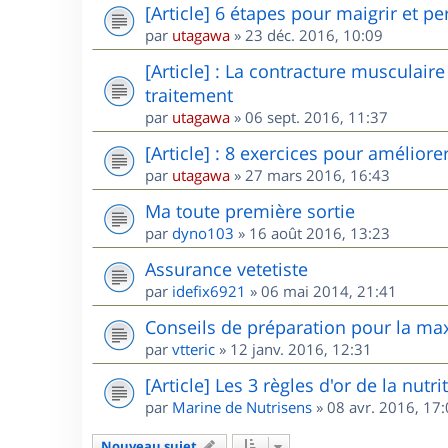
[Article] 6 étapes pour maigrir et pe
par
utagawa
»
23 déc. 2016, 10:09
[Article] : La contracture musculair
traitement
par
utagawa
»
06 sept. 2016, 11:37
[Article] : 8 exercices pour amélior
par
utagawa
»
27 mars 2016, 16:43
Ma toute première sortie
par
dyno103
»
16 août 2016, 13:23
Assurance vetetiste
par
idefix6921
»
06 mai 2014, 21:41
Conseils de préparation pour la maxi
par
vtteric
»
12 janv. 2016, 12:31
[Article] Les 3 règles d'or de la nutr
par
Marine de Nutrisens
»
08 avr. 2016, 17
Nouveau sujet