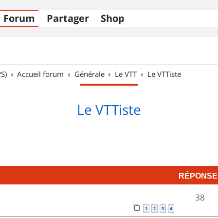
Forum
Partager
Shop
S)
Accueil forum
Générale
Le VTT
Le VTTiste
Le VTTiste
RÉPONSE
R
38
1
2
3
4
é