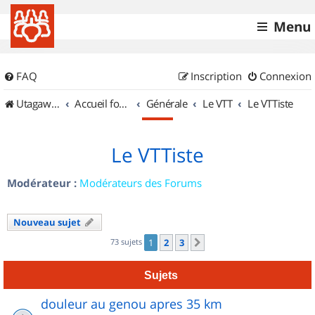
Menu
FAQ
Inscription
Connexion
UtagawaVTT (Randos VTT et VTTAE avec traces GPS)
Accueil forum
Générale
Le VTT
Le VTTiste
Le VTTiste
Modérateur :
Modérateurs des Forums
Nouveau sujet
73 sujets
1
2
3
Suivant
Sujets
douleur au genou apres 35 km