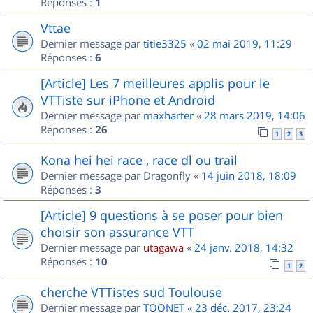
Réponses :
1
Vttae
Dernier message par
titie3325
«
02 mai 2019, 11:29
Réponses :
6
[Article] Les 7 meilleures applis pour le
VTTiste sur iPhone et Android
Dernier message par
maxharter
«
28 mars 2019, 14:06
Réponses :
26
1
2
3
Kona hei hei race , race dl ou trail
Dernier message par
Dragonfly
«
14 juin 2018, 18:09
Réponses :
3
[Article] 9 questions à se poser pour bien
choisir son assurance VTT
Dernier message par
utagawa
«
24 janv. 2018, 14:32
Réponses :
10
1
2
cherche VTTistes sud Toulouse
Dernier message par
TOONET
«
23 déc. 2017, 23:24