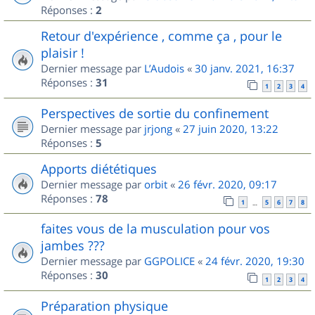
Réponses :
2
Retour d'expérience , comme ça , pour le
plaisir !
Dernier message par
L’Audois
«
30 janv. 2021, 16:37
Réponses :
31
1
2
3
4
Perspectives de sortie du confinement
Dernier message par
jrjong
«
27 juin 2020, 13:22
Réponses :
5
Apports diététiques
Dernier message par
orbit
«
26 févr. 2020, 09:17
Réponses :
78
1
5
6
7
8
…
faites vous de la musculation pour vos
jambes ???
Dernier message par
GGPOLICE
«
24 févr. 2020, 19:30
Réponses :
30
1
2
3
4
Préparation physique