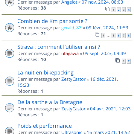
Dernier message par
Angelot
«
07 nov. 2024, 08:03
Réponses :
38
1
2
3
4
Combien de Km par sortie ?
Dernier message par
gerald_83
«
09 févr. 2024, 11:53
Réponses :
71
1
5
6
7
8
…
Strava : comment l'utiliser ainsi ?
Dernier message par
utagawa
«
09 sept. 2023, 09:49
Réponses :
10
1
2
La nuit en bikepacking
Dernier message par
ZestyCastor
«
16 déc. 2021,
15:23
Réponses :
1
De la sarthe a la Bretagne
Dernier message par
ZestyCastor
«
04 avr. 2021, 12:03
Réponses :
1
Poids et performance
Dernier message par
Ultrasonic
«
16 mars 2021, 14:52