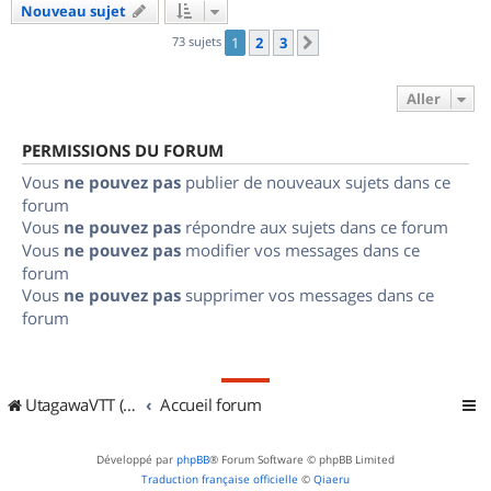
Nouveau sujet
73 sujets
1
2
3
Suivant
Aller
PERMISSIONS DU FORUM
Vous
ne pouvez pas
publier de nouveaux sujets dans ce
forum
Vous
ne pouvez pas
répondre aux sujets dans ce forum
Vous
ne pouvez pas
modifier vos messages dans ce
forum
Vous
ne pouvez pas
supprimer vos messages dans ce
forum
UtagawaVTT (Randos VTT et VTTAE avec traces GPS)
Accueil forum
Développé par
phpBB
® Forum Software © phpBB Limited
Traduction française officielle
©
Qiaeru