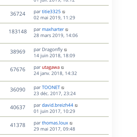
e
e
a
r
u
s
r
s
D
g
par
titie3325
n
V
36724
m
s
e
e
e
02 mai 2019, 11:29
i
e
a
r
u
e
s
s
D
g
par
maxharter
n
r
V
183148
s
e
e
e
28 mars 2019, 14:06
i
m
a
r
u
e
e
s
g
n
r
s
D
par
Dragonfly
V
38969
e
e
i
m
s
e
14 juin 2018, 18:09
e
e
a
r
u
s
r
s
D
g
par
utagawa
n
V
67676
m
s
e
e
e
24 janv. 2018, 14:32
i
e
a
r
u
e
s
s
g
n
r
D
par
TOONET
V
36090
s
e
e
i
m
e
23 déc. 2017, 23:24
a
e
e
r
u
s
g
r
s
D
par
david.breizh44
n
V
40637
e
m
s
e
e
01 juin 2017, 10:29
i
e
a
r
u
e
s
s
D
g
par
thomas.loux
n
r
V
41378
s
e
e
e
29 mai 2017, 09:48
i
m
a
r
u
e
e