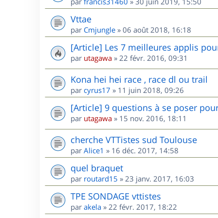
par
francis31460
»
30 juin 2019, 15:50
Vttae
par
Cmjungle
»
06 août 2018, 16:18
[Article] Les 7 meilleures applis po
par
utagawa
»
22 févr. 2016, 09:31
Kona hei hei race , race dl ou trail
par
cyrus17
»
11 juin 2018, 09:26
[Article] 9 questions à se poser pou
par
utagawa
»
15 nov. 2016, 18:11
cherche VTTistes sud Toulouse
par
Alice1
»
16 déc. 2017, 14:58
quel braquet
par
routard15
»
23 janv. 2017, 16:03
TPE SONDAGE vttistes
par
akela
»
22 févr. 2017, 18:22