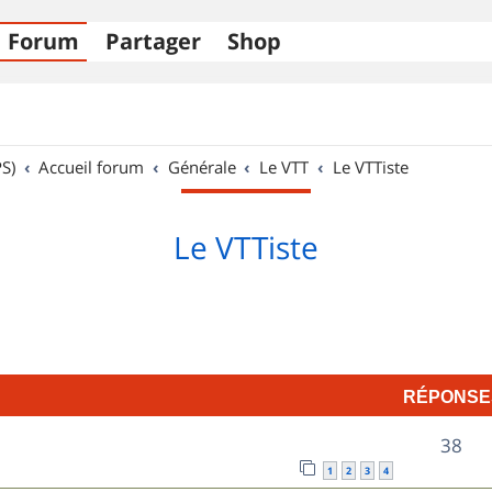
Forum
Partager
Shop
S)
Accueil forum
Générale
Le VTT
Le VTTiste
Le VTTiste
RÉPONSE
R
38
1
2
3
4
é