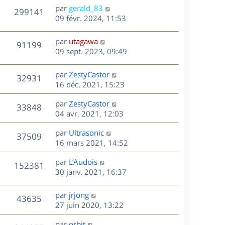
n
D
par
gerald_83
V
299141
e
i
e
09 févr. 2024, 11:53
e
r
u
s
r
n
D
par
utagawa
V
91199
m
e
i
e
09 sept. 2023, 09:49
e
e
r
u
s
s
r
n
D
par
ZestyCastor
s
V
32931
m
e
i
e
16 déc. 2021, 15:23
a
e
e
r
u
g
s
s
r
D
par
ZestyCastor
n
e
V
33848
s
m
e
e
04 avr. 2021, 12:03
i
a
e
r
u
e
g
s
s
D
par
Ultrasonic
n
r
V
37509
e
s
e
e
16 mars 2021, 14:52
i
m
a
r
u
e
e
s
D
g
par
L’Audois
n
r
V
s
152381
e
e
e
30 janv. 2021, 16:37
i
m
s
r
u
e
e
a
s
n
r
s
D
g
par
jrjong
V
43635
e
i
m
s
e
e
27 juin 2020, 13:22
e
e
a
r
u
s
r
s
D
g
par
orbit
n