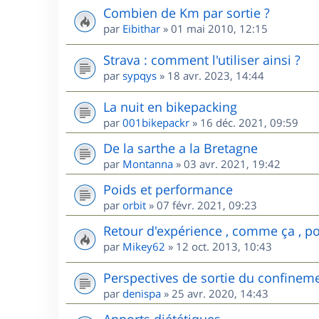
Combien de Km par sortie ?
par
Eibithar
»
01 mai 2010, 12:15
Strava : comment l'utiliser ainsi ?
par
sypqys
»
18 avr. 2023, 14:44
La nuit en bikepacking
par
001bikepackr
»
16 déc. 2021, 09:59
De la sarthe a la Bretagne
par
Montanna
»
03 avr. 2021, 19:42
Poids et performance
par
orbit
»
07 févr. 2021, 09:23
Retour d'expérience , comme ça , pou
par
Mikey62
»
12 oct. 2013, 10:43
Perspectives de sortie du confinem
par
denispa
»
25 avr. 2020, 14:43
Apports diététiques