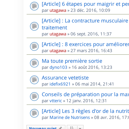
[Article] 6 étapes pour maigrir et pe
par
utagawa
»
23 déc. 2016, 10:09
[Article] : La contracture musculair
traitement
par
utagawa
»
06 sept. 2016, 11:37
[Article] : 8 exercices pour amélior
par
utagawa
»
27 mars 2016, 16:43
Ma toute première sortie
par
dyno103
»
16 août 2016, 13:23
Assurance vetetiste
par
idefix6921
»
06 mai 2014, 21:41
Conseils de préparation pour la maxi
par
vtteric
»
12 janv. 2016, 12:31
[Article] Les 3 règles d'or de la nutr
par
Marine de Nutrisens
»
08 avr. 2016, 17
Nouveau sujet