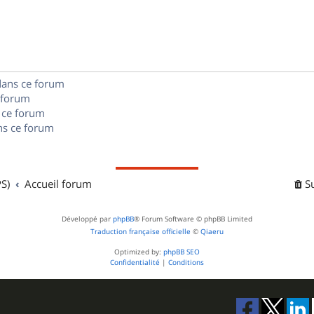
s
p
s
n
e
o
s
s
n
e
dans ce forum
s
s
 forum
e
 ce forum
s ce forum
s
S)
Accueil forum
S
Développé par
phpBB
® Forum Software © phpBB Limited
Traduction française officielle
©
Qiaeru
Optimized by:
phpBB SEO
Confidentialité
|
Conditions