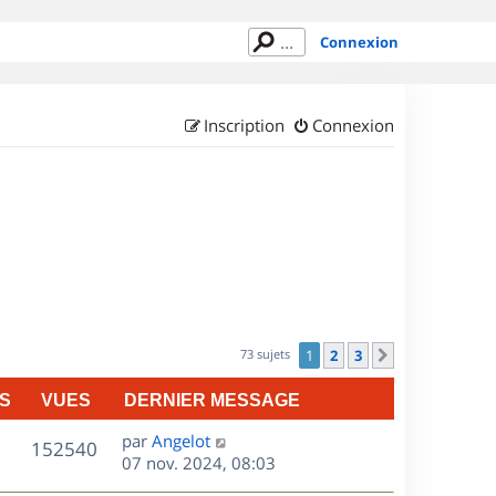
Connexion
Inscription
Connexion
73 sujets
1
2
3
Suivant
S
VUES
DERNIER MESSAGE
D
par
Angelot
V
152540
e
07 nov. 2024, 08:03
r
u