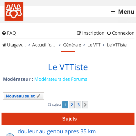
Menu
FAQ
Inscription
Connexion
UtagawaVTT (Randos VTT et VTTAE avec traces GPS)
Accueil forum
Générale
Le VTT
Le VTTiste
Le VTTiste
Modérateur :
Modérateurs des Forums
Nouveau sujet
73 sujets
1
2
3
Suivant
Sujets
douleur au genou apres 35 km