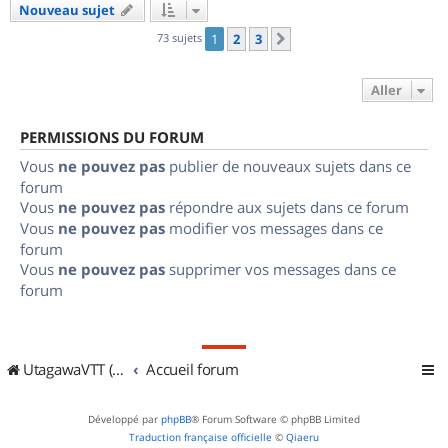
Nouveau sujet
73 sujets
1
2
3
Suivant
Aller
PERMISSIONS DU FORUM
Vous
ne pouvez pas
publier de nouveaux sujets dans ce
forum
Vous
ne pouvez pas
répondre aux sujets dans ce forum
Vous
ne pouvez pas
modifier vos messages dans ce
forum
Vous
ne pouvez pas
supprimer vos messages dans ce
forum
UtagawaVTT (Randos VTT et VTTAE avec traces GPS)
Accueil forum
Développé par
phpBB
® Forum Software © phpBB Limited
Traduction française officielle
©
Qiaeru