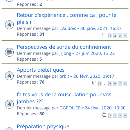
Réponses :
2
Retour d'expérience , comme ça , pour le
plaisir !
Dernier message par
L’Audois
«
30 janv. 2021, 16:37
Réponses :
31
1
2
3
4
Perspectives de sortie du confinement
Dernier message par
jrjong
«
27 juin 2020, 13:22
Réponses :
5
Apports diététiques
Dernier message par
orbit
«
26 févr. 2020, 09:17
Réponses :
78
1
5
6
7
8
…
faites vous de la musculation pour vos
jambes ???
Dernier message par
GGPOLICE
«
24 févr. 2020, 19:30
Réponses :
30
1
2
3
4
Préparation physique