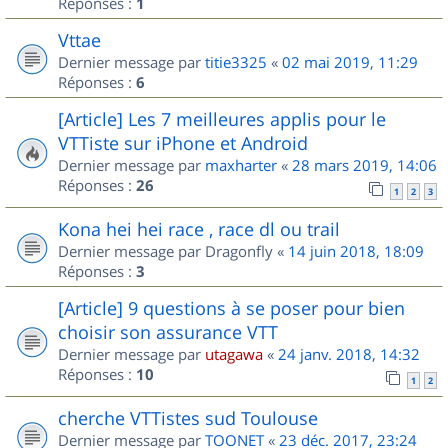
Réponses :
1
Vttae
Dernier message par
titie3325
«
02 mai 2019, 11:29
Réponses :
6
[Article] Les 7 meilleures applis pour le
VTTiste sur iPhone et Android
Dernier message par
maxharter
«
28 mars 2019, 14:06
Réponses :
26
1
2
3
Kona hei hei race , race dl ou trail
Dernier message par
Dragonfly
«
14 juin 2018, 18:09
Réponses :
3
[Article] 9 questions à se poser pour bien
choisir son assurance VTT
Dernier message par
utagawa
«
24 janv. 2018, 14:32
Réponses :
10
1
2
cherche VTTistes sud Toulouse
Dernier message par
TOONET
«
23 déc. 2017, 23:24