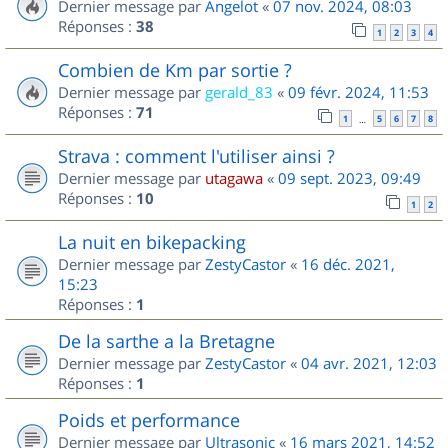
Dernier message par
Angelot
«
07 nov. 2024, 08:03
Réponses :
38
1
2
3
4
Combien de Km par sortie ?
Dernier message par
gerald_83
«
09 févr. 2024, 11:53
Réponses :
71
1
5
6
7
8
…
Strava : comment l'utiliser ainsi ?
Dernier message par
utagawa
«
09 sept. 2023, 09:49
Réponses :
10
1
2
La nuit en bikepacking
Dernier message par
ZestyCastor
«
16 déc. 2021,
15:23
Réponses :
1
De la sarthe a la Bretagne
Dernier message par
ZestyCastor
«
04 avr. 2021, 12:03
Réponses :
1
Poids et performance
Dernier message par
Ultrasonic
«
16 mars 2021, 14:52