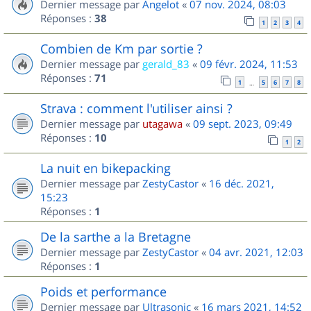
Dernier message par
Angelot
«
07 nov. 2024, 08:03
Réponses :
38
1
2
3
4
Combien de Km par sortie ?
Dernier message par
gerald_83
«
09 févr. 2024, 11:53
Réponses :
71
1
5
6
7
8
…
Strava : comment l'utiliser ainsi ?
Dernier message par
utagawa
«
09 sept. 2023, 09:49
Réponses :
10
1
2
La nuit en bikepacking
Dernier message par
ZestyCastor
«
16 déc. 2021,
15:23
Réponses :
1
De la sarthe a la Bretagne
Dernier message par
ZestyCastor
«
04 avr. 2021, 12:03
Réponses :
1
Poids et performance
Dernier message par
Ultrasonic
«
16 mars 2021, 14:52