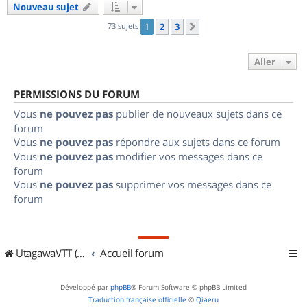
Nouveau sujet
73 sujets
1
2
3
Suivant
Aller
PERMISSIONS DU FORUM
Vous
ne pouvez pas
publier de nouveaux sujets dans ce
forum
Vous
ne pouvez pas
répondre aux sujets dans ce forum
Vous
ne pouvez pas
modifier vos messages dans ce
forum
Vous
ne pouvez pas
supprimer vos messages dans ce
forum
UtagawaVTT (Randos VTT et VTTAE avec traces GPS)
Accueil forum
Développé par
phpBB
® Forum Software © phpBB Limited
Traduction française officielle
©
Qiaeru