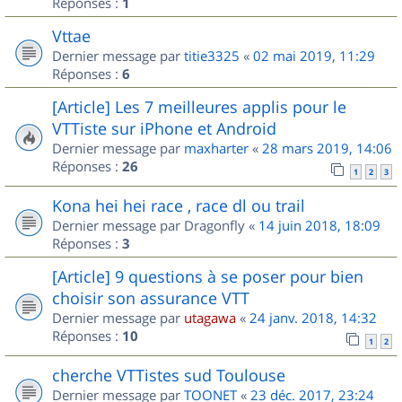
Réponses :
1
Vttae
Dernier message par
titie3325
«
02 mai 2019, 11:29
Réponses :
6
[Article] Les 7 meilleures applis pour le
VTTiste sur iPhone et Android
Dernier message par
maxharter
«
28 mars 2019, 14:06
Réponses :
26
1
2
3
Kona hei hei race , race dl ou trail
Dernier message par
Dragonfly
«
14 juin 2018, 18:09
Réponses :
3
[Article] 9 questions à se poser pour bien
choisir son assurance VTT
Dernier message par
utagawa
«
24 janv. 2018, 14:32
Réponses :
10
1
2
cherche VTTistes sud Toulouse
Dernier message par
TOONET
«
23 déc. 2017, 23:24