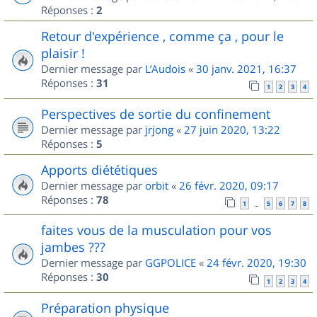
Réponses :
2
Retour d'expérience , comme ça , pour le
plaisir !
Dernier message par
L’Audois
«
30 janv. 2021, 16:37
Réponses :
31
1
2
3
4
Perspectives de sortie du confinement
Dernier message par
jrjong
«
27 juin 2020, 13:22
Réponses :
5
Apports diététiques
Dernier message par
orbit
«
26 févr. 2020, 09:17
Réponses :
78
1
5
6
7
8
…
faites vous de la musculation pour vos
jambes ???
Dernier message par
GGPOLICE
«
24 févr. 2020, 19:30
Réponses :
30
1
2
3
4
Préparation physique