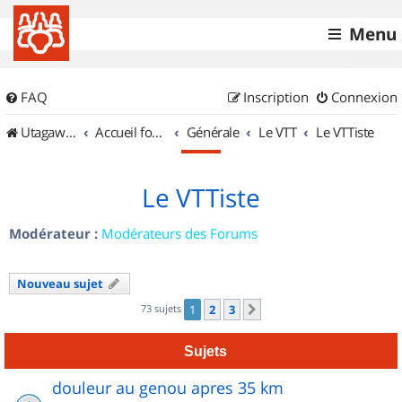
Menu
FAQ
Inscription
Connexion
UtagawaVTT (Randos VTT et VTTAE avec traces GPS)
Accueil forum
Générale
Le VTT
Le VTTiste
Le VTTiste
Modérateur :
Modérateurs des Forums
Nouveau sujet
73 sujets
1
2
3
Suivant
Sujets
douleur au genou apres 35 km