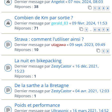
Dernier message par
Angelot
«
07 nov. 2024, 08:03
Réponses :
38
1
2
3
4
Combien de Km par sortie ?
Dernier message par
gerald_83
«
09 févr. 2024, 11:53
Réponses :
71
1
5
6
7
8
…
Strava : comment l'utiliser ainsi ?
Dernier message par
utagawa
«
09 sept. 2023, 09:49
Réponses :
10
1
2
La nuit en bikepacking
Dernier message par
ZestyCastor
«
16 déc. 2021,
15:23
Réponses :
1
De la sarthe a la Bretagne
Dernier message par
ZestyCastor
«
04 avr. 2021, 12:03
Réponses :
1
Poids et performance
Dernier message par
Ultrasonic
«
16 mars 2021, 14:52