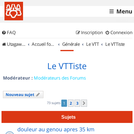
Menu
FAQ
Inscription
Connexion
UtagawaVTT (Randos VTT et VTTAE avec traces GPS)
Accueil forum
Générale
Le VTT
Le VTTiste
Le VTTiste
Modérateur :
Modérateurs des Forums
Nouveau sujet
73 sujets
1
2
3
Suivant
Sujets
douleur au genou apres 35 km