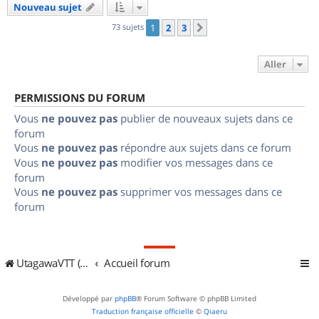
Nouveau sujet
73 sujets
1
2
3
Suivant
Aller
PERMISSIONS DU FORUM
Vous
ne pouvez pas
publier de nouveaux sujets dans ce
forum
Vous
ne pouvez pas
répondre aux sujets dans ce forum
Vous
ne pouvez pas
modifier vos messages dans ce
forum
Vous
ne pouvez pas
supprimer vos messages dans ce
forum
UtagawaVTT (Randos VTT et VTTAE avec traces GPS)
Accueil forum
Développé par
phpBB
® Forum Software © phpBB Limited
Traduction française officielle
©
Qiaeru