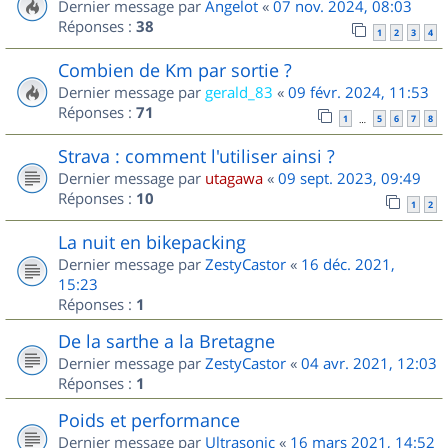
Dernier message par
Angelot
«
07 nov. 2024, 08:03
Réponses :
38
1
2
3
4
Combien de Km par sortie ?
Dernier message par
gerald_83
«
09 févr. 2024, 11:53
Réponses :
71
1
5
6
7
8
…
Strava : comment l'utiliser ainsi ?
Dernier message par
utagawa
«
09 sept. 2023, 09:49
Réponses :
10
1
2
La nuit en bikepacking
Dernier message par
ZestyCastor
«
16 déc. 2021,
15:23
Réponses :
1
De la sarthe a la Bretagne
Dernier message par
ZestyCastor
«
04 avr. 2021, 12:03
Réponses :
1
Poids et performance
Dernier message par
Ultrasonic
«
16 mars 2021, 14:52