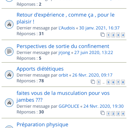
Réponses :
2
Retour d'expérience , comme ça , pour le
plaisir !
Dernier message par
L’Audois
«
30 janv. 2021, 16:37
Réponses :
31
1
2
3
4
Perspectives de sortie du confinement
Dernier message par
jrjong
«
27 juin 2020, 13:22
Réponses :
5
Apports diététiques
Dernier message par
orbit
«
26 févr. 2020, 09:17
Réponses :
78
1
5
6
7
8
…
faites vous de la musculation pour vos
jambes ???
Dernier message par
GGPOLICE
«
24 févr. 2020, 19:30
Réponses :
30
1
2
3
4
Préparation physique