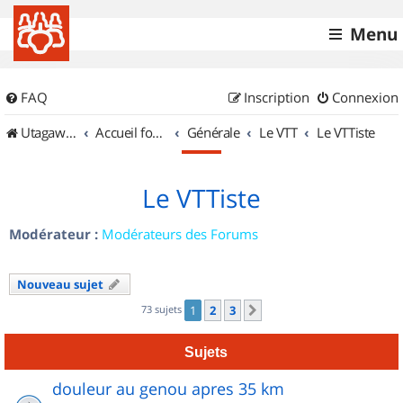
Menu
FAQ
Inscription
Connexion
UtagawaVTT (Randos VTT et VTTAE avec traces GPS)
Accueil forum
Générale
Le VTT
Le VTTiste
Le VTTiste
Modérateur :
Modérateurs des Forums
Nouveau sujet
73 sujets
1
2
3
Suivant
Sujets
douleur au genou apres 35 km