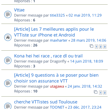
Réponses :
1
Vttae
Dernier message par
titie3325
«
02 mai 2019, 11:29
Réponses :
6
[Article] Les 7 meilleures applis pour le
VTTiste sur iPhone et Android
Dernier message par
maxharter
«
28 mars 2019, 14:06
Réponses :
26
1
2
3
Kona hei hei race , race dl ou trail
Dernier message par
Dragonfly
«
14 juin 2018, 18:09
Réponses :
3
[Article] 9 questions à se poser pour bien
choisir son assurance VTT
Dernier message par
utagawa
«
24 janv. 2018, 14:32
Réponses :
10
1
2
cherche VTTistes sud Toulouse
Dernier message par
TOONET
«
23 déc. 2017, 23:24