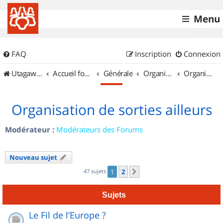
Menu
FAQ
Inscription
Connexion
UtagawaVTT (Randos VTT et VTTAE avec traces GPS)
Accueil forum
Générale
Organisation de sorties & Recherche de partenaires
Organisation de sorties ailleurs
Organisation de sorties ailleurs
Modérateur :
Modérateurs des Forums
Nouveau sujet
47 sujets
1
2
Suivant
Sujets
Le Fil de l’Europe ?