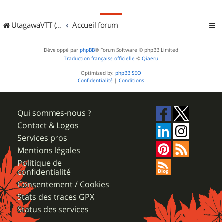
UtagawaVTT (Randos VTT et VTTAE avec traces GPS)
Accueil forum
Développé par
phpBB
® Forum Software © phpBB Limited
Traduction française officielle
©
Qiaeru
Optimized by:
phpBB SEO
Confidentialité
|
Conditions
Qui sommes-nous ?
Contact & Logos
Services pros
Mentions légales
Politique de
confidentialité
Consentement / Cookies
Stats des traces GPX
Status des services