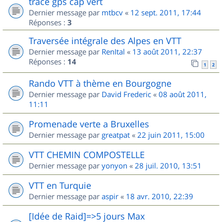
trace gps cap vert
Dernier message par
mtbcv
«
12 sept. 2011, 17:44
Réponses :
3
Traversée intégrale des Alpes en VTT
Dernier message par
RenItal
«
13 août 2011, 22:37
Réponses :
14
1
2
Rando VTT à thème en Bourgogne
Dernier message par
David Frederic
«
08 août 2011,
11:11
Promenade verte a Bruxelles
Dernier message par
greatpat
«
22 juin 2011, 15:00
VTT CHEMIN COMPOSTELLE
Dernier message par
yonyon
«
28 juil. 2010, 13:51
VTT en Turquie
Dernier message par
aspir
«
18 avr. 2010, 22:39
[Idée de Raid]=>5 jours Max