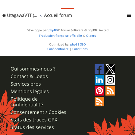
UtagawaVTT (Randos VTT et VTTAE avec traces GPS)
Accueil forum
Développé par
phpBB
® Forum Software © phpBB Limited
Traduction française officielle
©
Qiaeru
Optimized by:
phpBB SEO
Confidentialité
|
Conditions
Qui sommes-nous ?
Contact & Logos
Services pros
Mentions légales
Politique de
confidentialité
Consentement / Cookies
Stats des traces GPX
Status des services