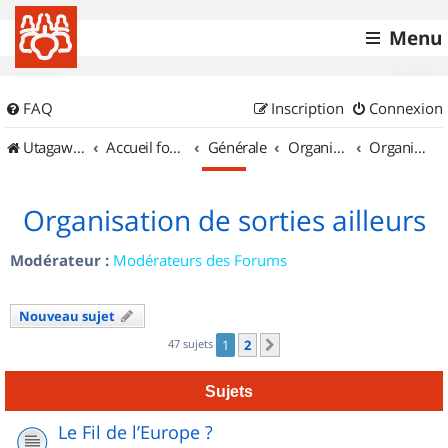
Menu
FAQ
Inscription
Connexion
UtagawaVTT (Randos VTT et VTTAE avec traces GPS)
Accueil forum
Générale
Organisation de sorties & Recherche de partenaires
Organisation de sorties ailleurs
Organisation de sorties ailleurs
Modérateur :
Modérateurs des Forums
Nouveau sujet
47 sujets
1
2
Suivant
Sujets
Le Fil de l’Europe ?