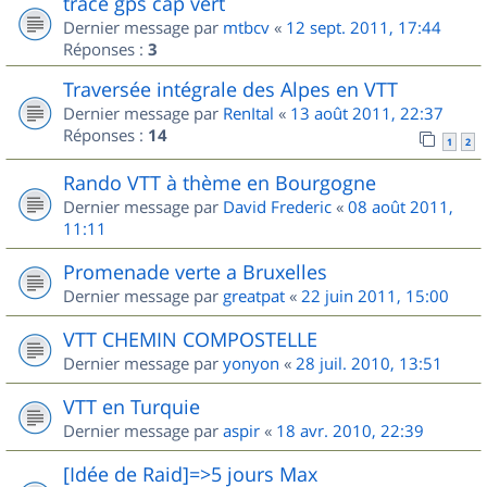
trace gps cap vert
Dernier message par
mtbcv
«
12 sept. 2011, 17:44
Réponses :
3
Traversée intégrale des Alpes en VTT
Dernier message par
RenItal
«
13 août 2011, 22:37
Réponses :
14
1
2
Rando VTT à thème en Bourgogne
Dernier message par
David Frederic
«
08 août 2011,
11:11
Promenade verte a Bruxelles
Dernier message par
greatpat
«
22 juin 2011, 15:00
VTT CHEMIN COMPOSTELLE
Dernier message par
yonyon
«
28 juil. 2010, 13:51
VTT en Turquie
Dernier message par
aspir
«
18 avr. 2010, 22:39
[Idée de Raid]=>5 jours Max