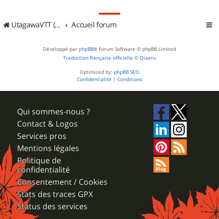
UtagawaVTT (Randos VTT et VTTAE avec traces GPS)
Accueil forum
Développé par
phpBB
® Forum Software © phpBB Limited
Traduction française officielle
©
Qiaeru
Optimized by:
phpBB SEO
Confidentialité
|
Conditions
Qui sommes-nous ?
Contact & Logos
Services pros
Mentions légales
Politique de
confidentialité
Consentement / Cookies
Stats des traces GPX
Status des services