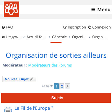
Menu
FAQ
Inscription
Connexion
UtagawaVTT (Randos VTT et VTTAE avec traces GPS)
Accueil forum
Générale
Organisation de sorties & Recherche de partenaires
Organisation de sorties ailleurs
Organisation de sorties ailleurs
Modérateur :
Modérateurs des Forums
Nouveau sujet
47 sujets
1
2
Suivant
Sujets
Le Fil de l’Europe ?