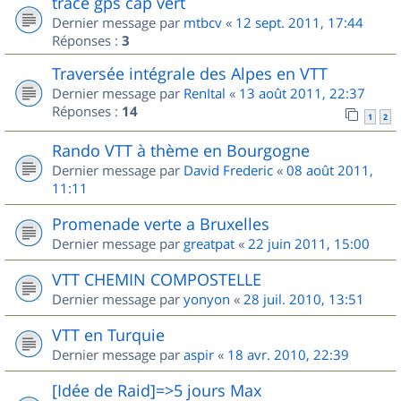
trace gps cap vert
Dernier message par
mtbcv
«
12 sept. 2011, 17:44
Réponses :
3
Traversée intégrale des Alpes en VTT
Dernier message par
RenItal
«
13 août 2011, 22:37
Réponses :
14
1
2
Rando VTT à thème en Bourgogne
Dernier message par
David Frederic
«
08 août 2011,
11:11
Promenade verte a Bruxelles
Dernier message par
greatpat
«
22 juin 2011, 15:00
VTT CHEMIN COMPOSTELLE
Dernier message par
yonyon
«
28 juil. 2010, 13:51
VTT en Turquie
Dernier message par
aspir
«
18 avr. 2010, 22:39
[Idée de Raid]=>5 jours Max