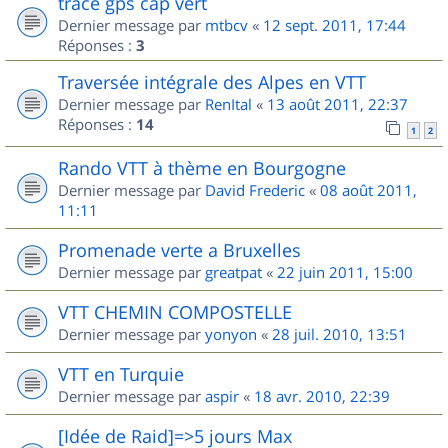
trace gps cap vert
Dernier message par
mtbcv
«
12 sept. 2011, 17:44
Réponses :
3
Traversée intégrale des Alpes en VTT
Dernier message par
RenItal
«
13 août 2011, 22:37
Réponses :
14
1
2
Rando VTT à thème en Bourgogne
Dernier message par
David Frederic
«
08 août 2011,
11:11
Promenade verte a Bruxelles
Dernier message par
greatpat
«
22 juin 2011, 15:00
VTT CHEMIN COMPOSTELLE
Dernier message par
yonyon
«
28 juil. 2010, 13:51
VTT en Turquie
Dernier message par
aspir
«
18 avr. 2010, 22:39
[Idée de Raid]=>5 jours Max