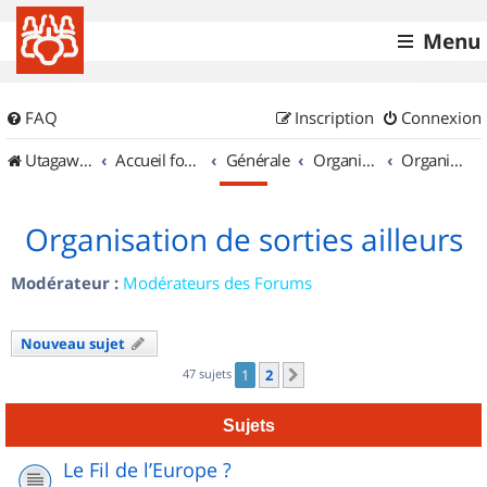
Menu
FAQ
Inscription
Connexion
UtagawaVTT (Randos VTT et VTTAE avec traces GPS)
Accueil forum
Générale
Organisation de sorties & Recherche de partenaires
Organisation de sorties ailleurs
Organisation de sorties ailleurs
Modérateur :
Modérateurs des Forums
Nouveau sujet
47 sujets
1
2
Suivant
Sujets
Le Fil de l’Europe ?