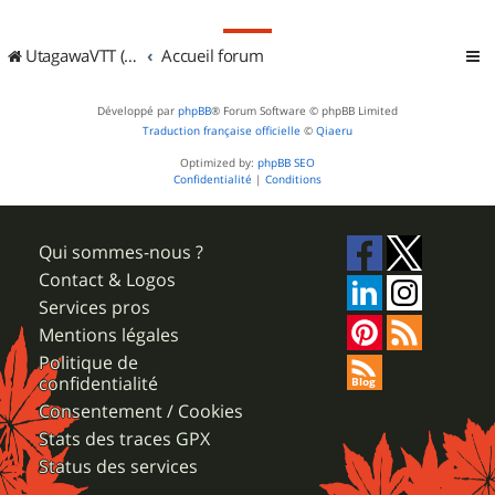
UtagawaVTT (Randos VTT et VTTAE avec traces GPS)
Accueil forum
Développé par
phpBB
® Forum Software © phpBB Limited
Traduction française officielle
©
Qiaeru
Optimized by:
phpBB SEO
Confidentialité
|
Conditions
Qui sommes-nous ?
Contact & Logos
Services pros
Mentions légales
Politique de
confidentialité
Consentement / Cookies
Stats des traces GPX
Status des services