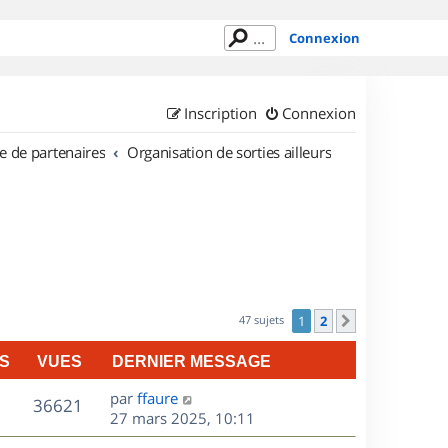
Connexion
Inscription
Connexion
e de partenaires
Organisation de sorties ailleurs
47 sujets
1
2
Suivant
S
VUES
DERNIER MESSAGE
D
par
ffaure
V
36621
e
27 mars 2025, 10:11
r
u