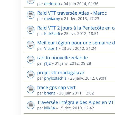
par
derincqu
»
04 juin 2014, 01:36
Raid VTT traversée Atlas - Maroc
par
medarny
»
21 déc. 2013, 17:23
Raid VTT 2 jours à la Pentecôte en c
par
KickFlat6
»
25 avr. 2012, 18:51
Meilleur région pour une semaine 
par
Victori1
»
23 avr. 2012, 21:24
rando nouvelle zelande
par
j1j2
»
01 janv. 2012, 09:28
projet vtt madagascar
par
phylostachis
»
26 janv. 2012, 09:01
trace gps cap vert
par
brienz
»
30 juin 2011, 12:02
Traversée intégrale des Alpes en VT
par
kilk34
»
15 déc. 2010, 12:42