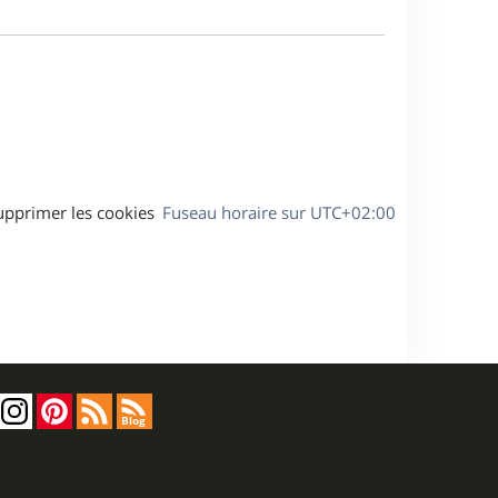
m
a
e
g
s
e
s
a
g
e
upprimer les cookies
Fuseau horaire sur
UTC+02:00