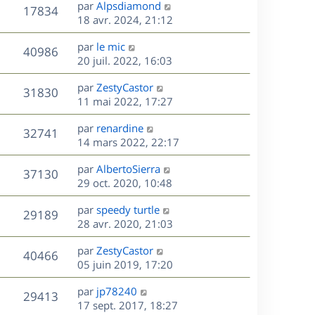
D
par
Alpsdiamond
n
V
17834
e
e
18 avr. 2024, 21:12
i
r
u
e
s
D
par
le mic
n
r
V
40986
e
e
20 juil. 2022, 16:03
i
m
r
u
e
e
s
D
par
ZestyCastor
n
r
V
s
31830
e
e
11 mai 2022, 17:27
i
m
s
r
u
e
e
a
s
D
par
renardine
n
r
V
s
32741
g
e
e
14 mars 2022, 22:17
i
m
s
e
r
u
e
e
a
s
D
par
AlbertoSierra
n
r
V
s
37130
g
e
e
29 oct. 2020, 10:48
i
m
s
e
r
u
e
e
a
s
D
par
speedy turtle
n
r
V
s
29189
g
e
e
28 avr. 2020, 21:03
i
m
s
e
r
u
e
e
a
s
D
par
ZestyCastor
n
r
V
s
40466
g
e
e
05 juin 2019, 17:20
i
m
s
e
r
u
e
e
a
s
D
par
jp78240
n
r
V
s
29413
g
e
e
17 sept. 2017, 18:27
i
m
s
e