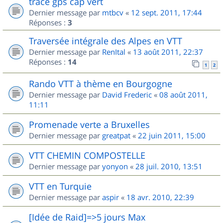
trace gps cap vert
Dernier message par
mtbcv
«
12 sept. 2011, 17:44
Réponses :
3
Traversée intégrale des Alpes en VTT
Dernier message par
RenItal
«
13 août 2011, 22:37
Réponses :
14
1
2
Rando VTT à thème en Bourgogne
Dernier message par
David Frederic
«
08 août 2011,
11:11
Promenade verte a Bruxelles
Dernier message par
greatpat
«
22 juin 2011, 15:00
VTT CHEMIN COMPOSTELLE
Dernier message par
yonyon
«
28 juil. 2010, 13:51
VTT en Turquie
Dernier message par
aspir
«
18 avr. 2010, 22:39
[Idée de Raid]=>5 jours Max