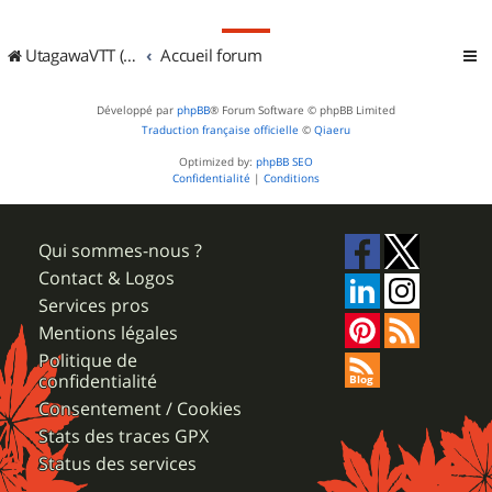
UtagawaVTT (Randos VTT et VTTAE avec traces GPS)
Accueil forum
Développé par
phpBB
® Forum Software © phpBB Limited
Traduction française officielle
©
Qiaeru
Optimized by:
phpBB SEO
Confidentialité
|
Conditions
Qui sommes-nous ?
Contact & Logos
Services pros
Mentions légales
Politique de
confidentialité
Consentement / Cookies
Stats des traces GPX
Status des services