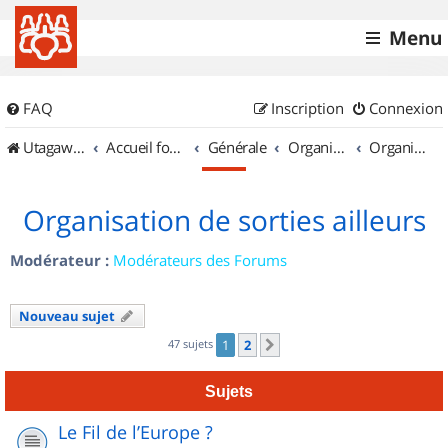
Menu
FAQ
Inscription
Connexion
UtagawaVTT (Randos VTT et VTTAE avec traces GPS)
Accueil forum
Générale
Organisation de sorties & Recherche de partenaires
Organisation de sorties ailleurs
Organisation de sorties ailleurs
Modérateur :
Modérateurs des Forums
Nouveau sujet
47 sujets
1
2
Suivant
Sujets
Le Fil de l’Europe ?