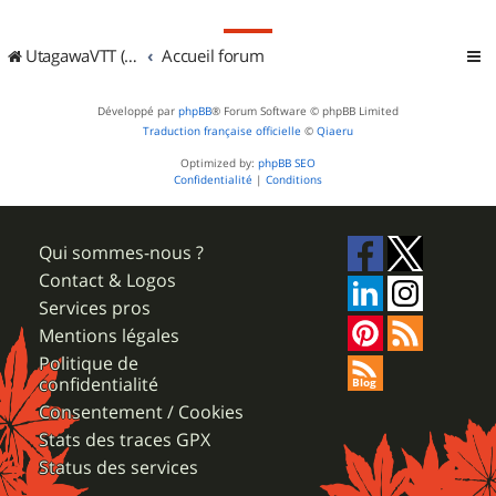
UtagawaVTT (Randos VTT et VTTAE avec traces GPS)
Accueil forum
Développé par
phpBB
® Forum Software © phpBB Limited
Traduction française officielle
©
Qiaeru
Optimized by:
phpBB SEO
Confidentialité
|
Conditions
Qui sommes-nous ?
Contact & Logos
Services pros
Mentions légales
Politique de
confidentialité
Consentement / Cookies
Stats des traces GPX
Status des services