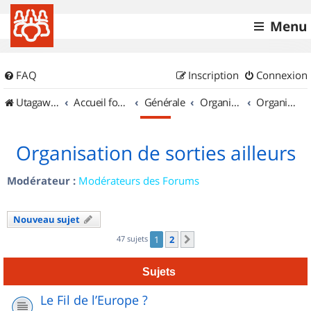
Menu
FAQ
Inscription
Connexion
UtagawaVTT (Randos VTT et VTTAE avec traces GPS)
Accueil forum
Générale
Organisation de sorties & Recherche de partenaires
Organisation de sorties ailleurs
Organisation de sorties ailleurs
Modérateur :
Modérateurs des Forums
Nouveau sujet
47 sujets
1
2
Suivant
Sujets
Le Fil de l’Europe ?