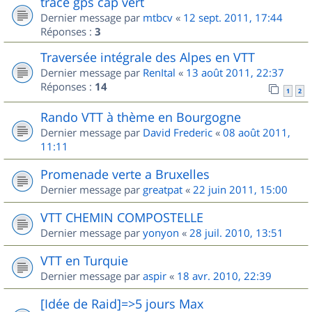
trace gps cap vert
Dernier message par
mtbcv
«
12 sept. 2011, 17:44
Réponses :
3
Traversée intégrale des Alpes en VTT
Dernier message par
RenItal
«
13 août 2011, 22:37
Réponses :
14
1
2
Rando VTT à thème en Bourgogne
Dernier message par
David Frederic
«
08 août 2011,
11:11
Promenade verte a Bruxelles
Dernier message par
greatpat
«
22 juin 2011, 15:00
VTT CHEMIN COMPOSTELLE
Dernier message par
yonyon
«
28 juil. 2010, 13:51
VTT en Turquie
Dernier message par
aspir
«
18 avr. 2010, 22:39
[Idée de Raid]=>5 jours Max