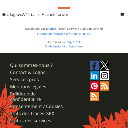
UtagawaVTT (Randos VTT et VTTAE avec traces GPS)
Accueil forum
Développé par
phpBB
® Forum Software © phpBB Limited
Traduction française officielle
©
Qiaeru
Optimized by:
phpBB SEO
Confidentialité
|
Conditions
Qui sommes-nous ?
Contact & Logos
Services pros
Mentions légales
Politique de
confidentialité
Consentement / Cookies
Stats des traces GPX
Status des services