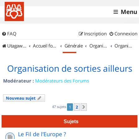
Menu
FAQ
Inscription
Connexion
UtagawaVTT (Randos VTT et VTTAE avec traces GPS)
Accueil forum
Générale
Organisation de sorties & Recherche de partenaires
Organisation de sorties ailleurs
Organisation de sorties ailleurs
Modérateur :
Modérateurs des Forums
Nouveau sujet
47 sujets
1
2
Suivant
Sujets
Le Fil de l’Europe ?