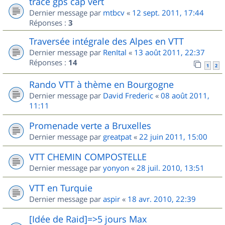
trace gps cap vert
Dernier message par
mtbcv
«
12 sept. 2011, 17:44
Réponses :
3
Traversée intégrale des Alpes en VTT
Dernier message par
RenItal
«
13 août 2011, 22:37
Réponses :
14
1
2
Rando VTT à thème en Bourgogne
Dernier message par
David Frederic
«
08 août 2011,
11:11
Promenade verte a Bruxelles
Dernier message par
greatpat
«
22 juin 2011, 15:00
VTT CHEMIN COMPOSTELLE
Dernier message par
yonyon
«
28 juil. 2010, 13:51
VTT en Turquie
Dernier message par
aspir
«
18 avr. 2010, 22:39
[Idée de Raid]=>5 jours Max