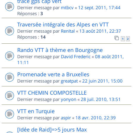
trace gps cap vert
Dernier message par
mtbcv
«
12 sept. 2011, 17:44
Réponses :
3
Traversée intégrale des Alpes en VTT
Dernier message par
RenItal
«
13 août 2011, 22:37
Réponses :
14
1
2
Rando VTT à thème en Bourgogne
Dernier message par
David Frederic
«
08 août 2011,
11:11
Promenade verte a Bruxelles
Dernier message par
greatpat
«
22 juin 2011, 15:00
VTT CHEMIN COMPOSTELLE
Dernier message par
yonyon
«
28 juil. 2010, 13:51
VTT en Turquie
Dernier message par
aspir
«
18 avr. 2010, 22:39
[Idée de Raid]=>5 jours Max