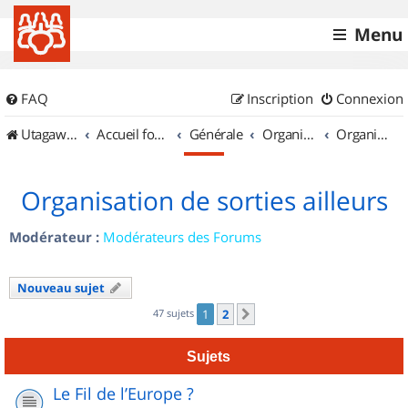
Menu
FAQ
Inscription
Connexion
UtagawaVTT (Randos VTT et VTTAE avec traces GPS)
Accueil forum
Générale
Organisation de sorties & Recherche de partenaires
Organisation de sorties ailleurs
Organisation de sorties ailleurs
Modérateur :
Modérateurs des Forums
Nouveau sujet
47 sujets
1
2
Suivant
Sujets
Le Fil de l’Europe ?