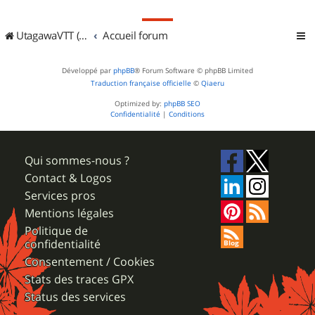
UtagawaVTT (Randos VTT et VTTAE avec traces GPS)
Accueil forum
Développé par
phpBB
® Forum Software © phpBB Limited
Traduction française officielle
©
Qiaeru
Optimized by:
phpBB SEO
Confidentialité
|
Conditions
Qui sommes-nous ?
Contact & Logos
Services pros
Mentions légales
Politique de
confidentialité
Consentement / Cookies
Stats des traces GPX
Status des services