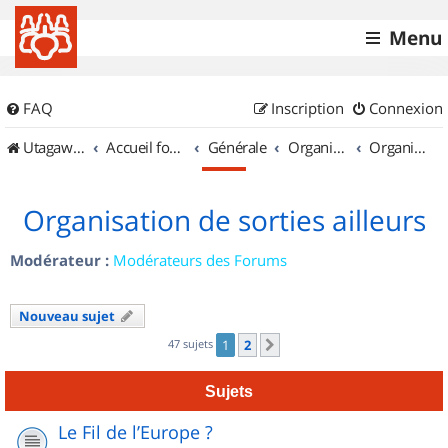
Menu
FAQ
Inscription
Connexion
UtagawaVTT (Randos VTT et VTTAE avec traces GPS)
Accueil forum
Générale
Organisation de sorties & Recherche de partenaires
Organisation de sorties ailleurs
Organisation de sorties ailleurs
Modérateur :
Modérateurs des Forums
Nouveau sujet
47 sujets
1
2
Suivant
Sujets
Le Fil de l’Europe ?