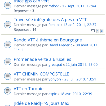
trace gps cap vert
Dernier message par
mtbcv
«
12 sept. 2011, 17:44
Réponses :
3
Traversée intégrale des Alpes en VTT
Dernier message par
RenItal
«
13 août 2011, 22:37
Réponses :
14
1
2
Rando VTT à thème en Bourgogne
Dernier message par
David Frederic
«
08 août 2011,
11:11
Promenade verte a Bruxelles
Dernier message par
greatpat
«
22 juin 2011, 15:00
VTT CHEMIN COMPOSTELLE
Dernier message par
yonyon
«
28 juil. 2010, 13:51
VTT en Turquie
Dernier message par
aspir
«
18 avr. 2010, 22:39
[Idée de Raid]=>5 jours Max