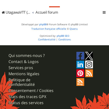
UtagawaVTT (Randos VTT et VTTAE avec traces GPS)
Accueil forum
Développé par
phpBB
® Forum Software © phpBB Limited
Traduction française officielle
©
Qiaeru
Optimized by:
phpBB SEO
Confidentialité
|
Conditions
Qui sommes-nous ?
Contact & Logos
Services pros
Mentions légales
Politique de
confidentialité
Consentement / Cookies
Stats des traces GPX
Status des services