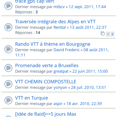
trace gps cap vert
Dernier message par
mtbcv
«
12 sept. 2011, 17:44
Réponses :
3
Traversée intégrale des Alpes en VTT
Dernier message par
RenItal
«
13 août 2011, 22:37
Réponses :
14
1
2
Rando VTT à thème en Bourgogne
Dernier message par
David Frederic
«
08 août 2011,
11:11
Promenade verte a Bruxelles
Dernier message par
greatpat
«
22 juin 2011, 15:00
VTT CHEMIN COMPOSTELLE
Dernier message par
yonyon
«
28 juil. 2010, 13:51
VTT en Turquie
Dernier message par
aspir
«
18 avr. 2010, 22:39
[Idée de Raid]=>5 jours Max