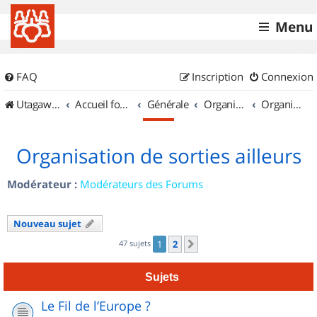
Menu
FAQ
Inscription
Connexion
UtagawaVTT (Randos VTT et VTTAE avec traces GPS)
Accueil forum
Générale
Organisation de sorties & Recherche de partenaires
Organisation de sorties ailleurs
Organisation de sorties ailleurs
Modérateur :
Modérateurs des Forums
Nouveau sujet
47 sujets
1
2
Suivant
Sujets
Le Fil de l’Europe ?