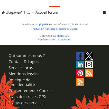
UtagawaVTT (Randos VTT et VTTAE avec traces GPS)
Accueil forum
Développé par
phpBB
® Forum Software © phpBB Limited
Traduction française officielle
©
Qiaeru
Optimized by:
phpBB SEO
Confidentialité
|
Conditions
Qui sommes-nous ?
Contact & Logos
Services pros
Mentions légales
Politique de
confidentialité
Consentement / Cookies
Stats des traces GPX
Status des services