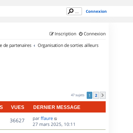
Connexion
Inscription
Connexion
e de partenaires
Organisation de sorties ailleurs
47 sujets
1
2
Suivant
S
VUES
DERNIER MESSAGE
D
par
ffaure
V
36627
e
27 mars 2025, 10:11
r
u