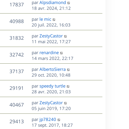
D
par
Alpsdiamond
n
V
17837
e
e
18 avr. 2024, 21:12
i
r
u
e
s
D
par
le mic
n
r
V
40988
e
e
20 juil. 2022, 16:03
i
m
r
u
e
e
s
D
par
ZestyCastor
n
r
V
s
31832
e
e
11 mai 2022, 17:27
i
m
s
r
u
e
e
a
s
D
par
renardine
n
r
V
s
32742
g
e
e
14 mars 2022, 22:17
i
m
s
e
r
u
e
e
a
s
D
par
AlbertoSierra
n
r
V
s
37137
g
e
e
29 oct. 2020, 10:48
i
m
s
e
r
u
e
e
a
s
D
par
speedy turtle
n
r
V
s
29191
g
e
e
28 avr. 2020, 21:03
i
m
s
e
r
u
e
e
a
s
D
par
ZestyCastor
n
r
V
s
40467
g
e
e
05 juin 2019, 17:20
i
m
s
e
r
u
e
e
a
s
D
par
jp78240
n
r
V
s
29413
g
e
e
17 sept. 2017, 18:27
i
m
s
e