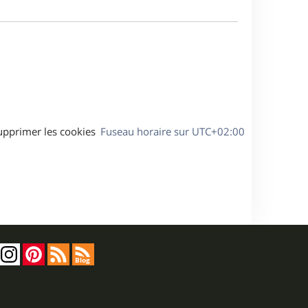
m
a
e
g
s
e
s
a
g
e
upprimer les cookies
Fuseau horaire sur
UTC+02:00