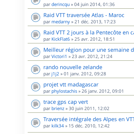
par
derincqu
»
04 juin 2014, 01:36
Raid VTT traversée Atlas - Maroc
par
medarny
»
21 déc. 2013, 17:23
Raid VTT 2 jours à la Pentecôte en c
par
KickFlat6
»
25 avr. 2012, 18:51
Meilleur région pour une semaine 
par
Victori1
»
23 avr. 2012, 21:24
rando nouvelle zelande
par
j1j2
»
01 janv. 2012, 09:28
projet vtt madagascar
par
phylostachis
»
26 janv. 2012, 09:01
trace gps cap vert
par
brienz
»
30 juin 2011, 12:02
Traversée intégrale des Alpes en VT
par
kilk34
»
15 déc. 2010, 12:42