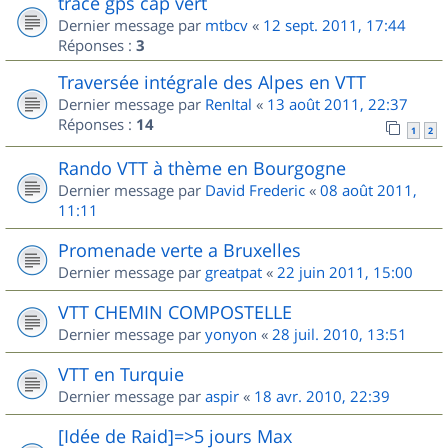
trace gps cap vert
Dernier message par
mtbcv
«
12 sept. 2011, 17:44
Réponses :
3
Traversée intégrale des Alpes en VTT
Dernier message par
RenItal
«
13 août 2011, 22:37
Réponses :
14
1
2
Rando VTT à thème en Bourgogne
Dernier message par
David Frederic
«
08 août 2011,
11:11
Promenade verte a Bruxelles
Dernier message par
greatpat
«
22 juin 2011, 15:00
VTT CHEMIN COMPOSTELLE
Dernier message par
yonyon
«
28 juil. 2010, 13:51
VTT en Turquie
Dernier message par
aspir
«
18 avr. 2010, 22:39
[Idée de Raid]=>5 jours Max