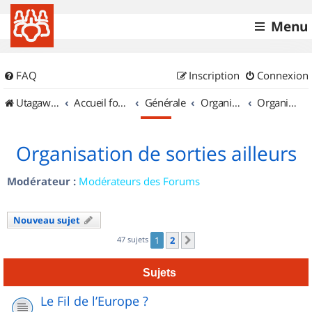
Menu
FAQ
Inscription
Connexion
UtagawaVTT (Randos VTT et VTTAE avec traces GPS)
Accueil forum
Générale
Organisation de sorties & Recherche de partenaires
Organisation de sorties ailleurs
Organisation de sorties ailleurs
Modérateur :
Modérateurs des Forums
Nouveau sujet
47 sujets
1
2
Suivant
Sujets
Le Fil de l’Europe ?