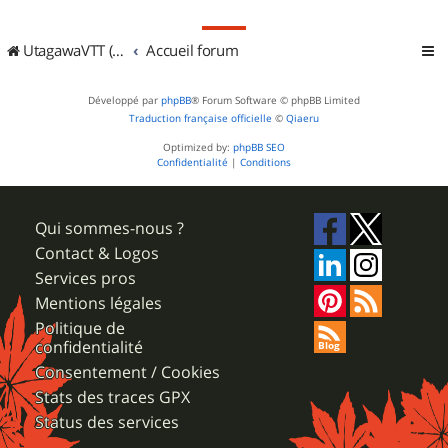
UtagawaVTT (Randos VTT et VTTAE avec traces GPS)
Accueil forum
Développé par
phpBB
® Forum Software © phpBB Limited
Traduction française officielle
©
Qiaeru
Optimized by:
phpBB SEO
Confidentialité
|
Conditions
Qui sommes-nous ?
Contact & Logos
Services pros
Mentions légales
Politique de
confidentialité
Consentement / Cookies
Stats des traces GPX
Status des services