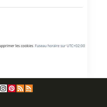
m
a
e
g
s
e
s
a
g
e
upprimer les cookies
Fuseau horaire sur
UTC+02:00