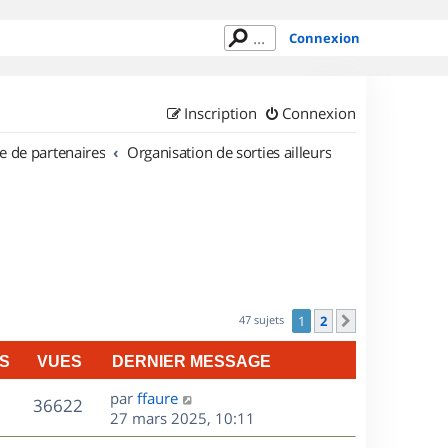
Connexion
Inscription
Connexion
e de partenaires
Organisation de sorties ailleurs
47 sujets
1
2
Suivant
S
VUES
DERNIER MESSAGE
D
par
ffaure
V
36622
e
27 mars 2025, 10:11
r
u