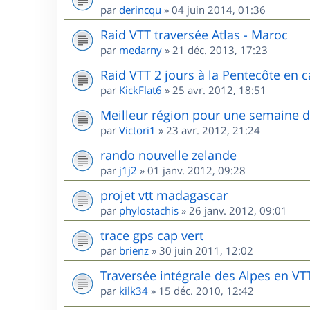
par
derincqu
»
04 juin 2014, 01:36
Raid VTT traversée Atlas - Maroc
par
medarny
»
21 déc. 2013, 17:23
Raid VTT 2 jours à la Pentecôte en c
par
KickFlat6
»
25 avr. 2012, 18:51
Meilleur région pour une semaine 
par
Victori1
»
23 avr. 2012, 21:24
rando nouvelle zelande
par
j1j2
»
01 janv. 2012, 09:28
projet vtt madagascar
par
phylostachis
»
26 janv. 2012, 09:01
trace gps cap vert
par
brienz
»
30 juin 2011, 12:02
Traversée intégrale des Alpes en VT
par
kilk34
»
15 déc. 2010, 12:42