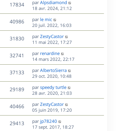
D
par
Alpsdiamond
n
V
17834
e
e
18 avr. 2024, 21:12
i
r
u
e
s
D
par
le mic
n
r
V
40986
e
e
20 juil. 2022, 16:03
i
m
r
u
e
e
s
D
par
ZestyCastor
n
r
V
s
31830
e
e
11 mai 2022, 17:27
i
m
s
r
u
e
e
a
s
D
par
renardine
n
r
V
s
32741
g
e
e
14 mars 2022, 22:17
i
m
s
e
r
u
e
e
a
s
D
par
AlbertoSierra
n
r
V
s
37133
g
e
e
29 oct. 2020, 10:48
i
m
s
e
r
u
e
e
a
s
D
par
speedy turtle
n
r
V
s
29189
g
e
e
28 avr. 2020, 21:03
i
m
s
e
r
u
e
e
a
s
D
par
ZestyCastor
n
r
V
s
40466
g
e
e
05 juin 2019, 17:20
i
m
s
e
r
u
e
e
a
s
D
par
jp78240
n
r
V
s
29413
g
e
e
17 sept. 2017, 18:27
i
m
s
e