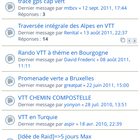
trace gps cap vert
Dernier message par
mtbcv
«
12 sept. 2011, 17:44
Réponses :
3
Traversée intégrale des Alpes en VTT
Dernier message par
RenItal
«
13 août 2011, 22:37
Réponses :
14
1
2
Rando VTT à thème en Bourgogne
Dernier message par
David Frederic
«
08 août 2011,
11:11
Promenade verte a Bruxelles
Dernier message par
greatpat
«
22 juin 2011, 15:00
VTT CHEMIN COMPOSTELLE
Dernier message par
yonyon
«
28 juil. 2010, 13:51
VTT en Turquie
Dernier message par
aspir
«
18 avr. 2010, 22:39
[Idée de Raid]=>5 jours Max