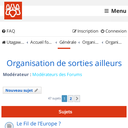
Menu
FAQ
Inscription
Connexion
UtagawaVTT (Randos VTT et VTTAE avec traces GPS)
Accueil forum
Générale
Organisation de sorties & Recherche de partenaires
Organisation de sorties ailleurs
Organisation de sorties ailleurs
Modérateur :
Modérateurs des Forums
Nouveau sujet
47 sujets
1
2
Suivant
Sujets
Le Fil de l’Europe ?