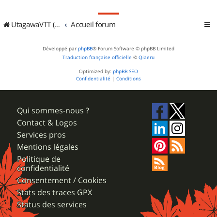
UtagawaVTT (Randos VTT et VTTAE avec traces GPS)
Accueil forum
Développé par
phpBB
® Forum Software © phpBB Limited
Traduction française officielle
©
Qiaeru
Optimized by:
phpBB SEO
Confidentialité
|
Conditions
Qui sommes-nous ?
Contact & Logos
Services pros
Mentions légales
Politique de
confidentialité
Consentement / Cookies
Stats des traces GPX
Status des services