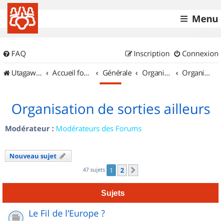
Menu
FAQ
Inscription
Connexion
UtagawaVTT (Randos VTT et VTTAE avec traces GPS)
Accueil forum
Générale
Organisation de sorties & Recherche de partenaires
Organisation de sorties ailleurs
Organisation de sorties ailleurs
Modérateur :
Modérateurs des Forums
Nouveau sujet
47 sujets
1
2
Suivant
Sujets
Le Fil de l’Europe ?