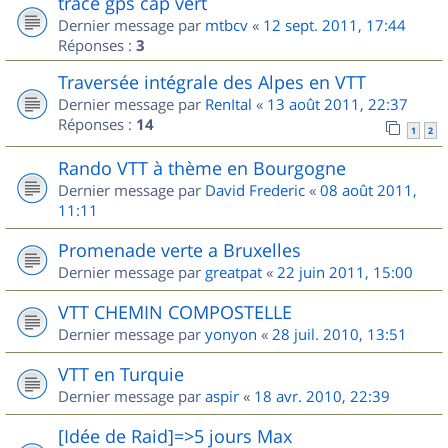
trace gps cap vert
Dernier message par
mtbcv
«
12 sept. 2011, 17:44
Réponses :
3
Traversée intégrale des Alpes en VTT
Dernier message par
RenItal
«
13 août 2011, 22:37
Réponses :
14
1
2
Rando VTT à thème en Bourgogne
Dernier message par
David Frederic
«
08 août 2011,
11:11
Promenade verte a Bruxelles
Dernier message par
greatpat
«
22 juin 2011, 15:00
VTT CHEMIN COMPOSTELLE
Dernier message par
yonyon
«
28 juil. 2010, 13:51
VTT en Turquie
Dernier message par
aspir
«
18 avr. 2010, 22:39
[Idée de Raid]=>5 jours Max