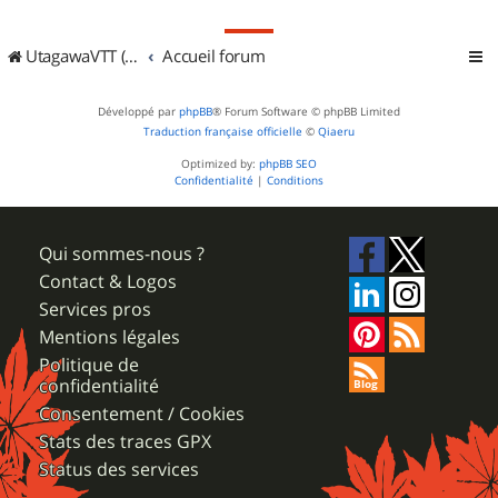
UtagawaVTT (Randos VTT et VTTAE avec traces GPS)
Accueil forum
Développé par
phpBB
® Forum Software © phpBB Limited
Traduction française officielle
©
Qiaeru
Optimized by:
phpBB SEO
Confidentialité
|
Conditions
Qui sommes-nous ?
Contact & Logos
Services pros
Mentions légales
Politique de
confidentialité
Consentement / Cookies
Stats des traces GPX
Status des services