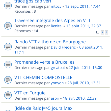
trace gps cap vert
Dernier message par
mtbcv
«
12 sept. 2011, 17:44
Réponses :
3
Traversée intégrale des Alpes en VTT
Dernier message par
RenItal
«
13 août 2011, 22:37
Réponses :
14
1
2
Rando VTT à thème en Bourgogne
Dernier message par
David Frederic
«
08 août 2011,
11:11
Promenade verte a Bruxelles
Dernier message par
greatpat
«
22 juin 2011, 15:00
VTT CHEMIN COMPOSTELLE
Dernier message par
yonyon
«
28 juil. 2010, 13:51
VTT en Turquie
Dernier message par
aspir
«
18 avr. 2010, 22:39
[Idée de Raid]=>5 jours Max