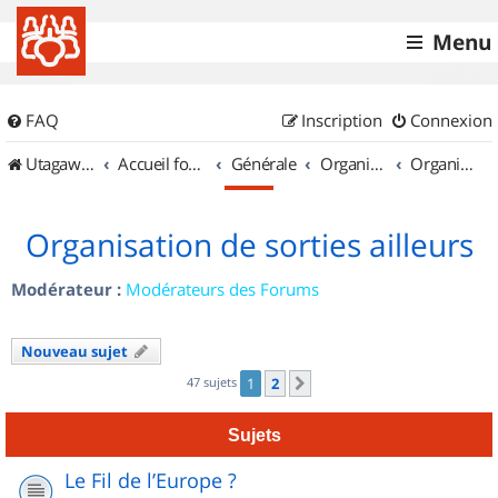
Menu
FAQ
Inscription
Connexion
UtagawaVTT (Randos VTT et VTTAE avec traces GPS)
Accueil forum
Générale
Organisation de sorties & Recherche de partenaires
Organisation de sorties ailleurs
Organisation de sorties ailleurs
Modérateur :
Modérateurs des Forums
Nouveau sujet
47 sujets
1
2
Suivant
Sujets
Le Fil de l’Europe ?