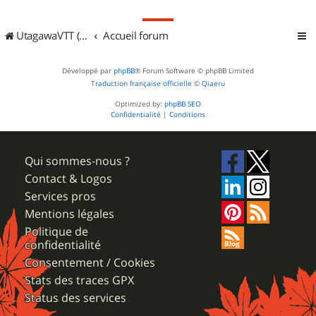
UtagawaVTT (Randos VTT et VTTAE avec traces GPS)
Accueil forum
Développé par
phpBB
® Forum Software © phpBB Limited
Traduction française officielle
©
Qiaeru
Optimized by:
phpBB SEO
Confidentialité
|
Conditions
Qui sommes-nous ?
Contact & Logos
Services pros
Mentions légales
Politique de
confidentialité
Consentement / Cookies
Stats des traces GPX
Status des services