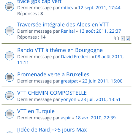
trace gps cap vert
Dernier message par
mtbcv
«
12 sept. 2011, 17:44
Réponses :
3
Traversée intégrale des Alpes en VTT
Dernier message par
RenItal
«
13 août 2011, 22:37
Réponses :
14
1
2
Rando VTT à thème en Bourgogne
Dernier message par
David Frederic
«
08 août 2011,
11:11
Promenade verte a Bruxelles
Dernier message par
greatpat
«
22 juin 2011, 15:00
VTT CHEMIN COMPOSTELLE
Dernier message par
yonyon
«
28 juil. 2010, 13:51
VTT en Turquie
Dernier message par
aspir
«
18 avr. 2010, 22:39
[Idée de Raid]=>5 jours Max