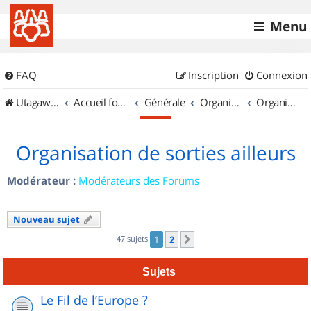
Menu
FAQ
Inscription
Connexion
UtagawaVTT (Randos VTT et VTTAE avec traces GPS)
Accueil forum
Générale
Organisation de sorties & Recherche de partenaires
Organisation de sorties ailleurs
Organisation de sorties ailleurs
Modérateur :
Modérateurs des Forums
Nouveau sujet
47 sujets
1
2
Suivant
Sujets
Le Fil de l’Europe ?