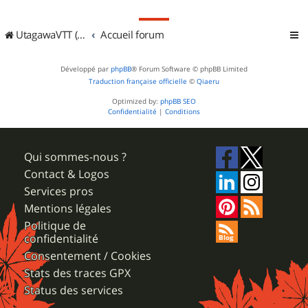
UtagawaVTT (Randos VTT et VTTAE avec traces GPS)
Accueil forum
Développé par
phpBB
® Forum Software © phpBB Limited
Traduction française officielle
©
Qiaeru
Optimized by:
phpBB SEO
Confidentialité
|
Conditions
Qui sommes-nous ?
Contact & Logos
Services pros
Mentions légales
Politique de
confidentialité
Consentement / Cookies
Stats des traces GPX
Status des services