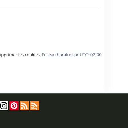
m
a
e
g
s
e
s
a
g
e
upprimer les cookies
Fuseau horaire sur
UTC+02:00