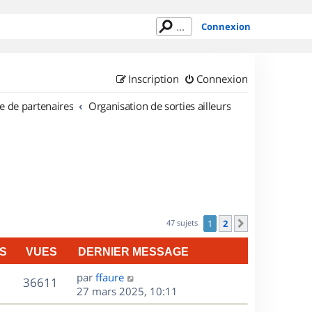
Connexion
Inscription
Connexion
e de partenaires
Organisation de sorties ailleurs
47 sujets
1
2
Suivant
S
VUES
DERNIER MESSAGE
D
par
ffaure
V
36611
e
27 mars 2025, 10:11
r
u