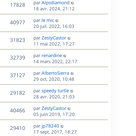
D
par
Alpsdiamond
n
V
17828
e
e
18 avr. 2024, 21:12
i
r
u
e
s
D
par
le mic
n
r
V
40977
e
e
20 juil. 2022, 16:03
i
m
r
u
e
e
s
D
par
ZestyCastor
n
r
V
s
31823
e
e
11 mai 2022, 17:27
i
m
s
r
u
e
e
a
s
D
par
renardine
n
r
V
s
32739
g
e
e
14 mars 2022, 22:17
i
m
s
e
r
u
e
e
a
s
D
par
AlbertoSierra
n
r
V
s
37127
g
e
e
29 oct. 2020, 10:48
i
m
s
e
r
u
e
e
a
s
D
par
speedy turtle
n
r
V
s
29182
g
e
e
28 avr. 2020, 21:03
i
m
s
e
r
u
e
e
a
s
D
par
ZestyCastor
n
r
V
s
40466
g
e
e
05 juin 2019, 17:20
i
m
s
e
r
u
e
e
a
s
D
par
jp78240
n
r
V
s
29410
g
e
e
17 sept. 2017, 18:27
i
m
s
e