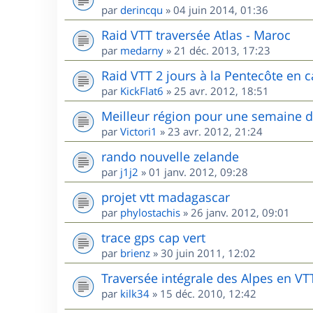
par
derincqu
»
04 juin 2014, 01:36
Raid VTT traversée Atlas - Maroc
par
medarny
»
21 déc. 2013, 17:23
Raid VTT 2 jours à la Pentecôte en c
par
KickFlat6
»
25 avr. 2012, 18:51
Meilleur région pour une semaine 
par
Victori1
»
23 avr. 2012, 21:24
rando nouvelle zelande
par
j1j2
»
01 janv. 2012, 09:28
projet vtt madagascar
par
phylostachis
»
26 janv. 2012, 09:01
trace gps cap vert
par
brienz
»
30 juin 2011, 12:02
Traversée intégrale des Alpes en VT
par
kilk34
»
15 déc. 2010, 12:42