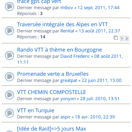
trace gps cap vert
Dernier message par
mtbcv
«
12 sept. 2011, 17:44
Réponses :
3
Traversée intégrale des Alpes en VTT
Dernier message par
RenItal
«
13 août 2011, 22:37
Réponses :
14
1
2
Rando VTT à thème en Bourgogne
Dernier message par
David Frederic
«
08 août 2011,
11:11
Promenade verte a Bruxelles
Dernier message par
greatpat
«
22 juin 2011, 15:00
VTT CHEMIN COMPOSTELLE
Dernier message par
yonyon
«
28 juil. 2010, 13:51
VTT en Turquie
Dernier message par
aspir
«
18 avr. 2010, 22:39
[Idée de Raid]=>5 jours Max