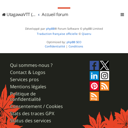
UtagawaVTT (Randos VTT et VTTAE avec traces GPS)
Accueil forum
Développé par
phpBB
® Forum Software © phpBB Limited
Traduction française officielle
©
Qiaeru
Optimized by:
phpBB SEO
Confidentialité
|
Conditions
Qui sommes-nous ?
Contact & Logos
Services pros
Mentions légales
Politique de
confidentialité
Consentement / Cookies
Stats des traces GPX
Status des services