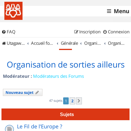
Menu
FAQ
Inscription
Connexion
UtagawaVTT (Randos VTT et VTTAE avec traces GPS)
Accueil forum
Générale
Organisation de sorties & Recherche de partenaires
Organisation de sorties ailleurs
Organisation de sorties ailleurs
Modérateur :
Modérateurs des Forums
Nouveau sujet
47 sujets
1
2
Suivant
Sujets
Le Fil de l’Europe ?