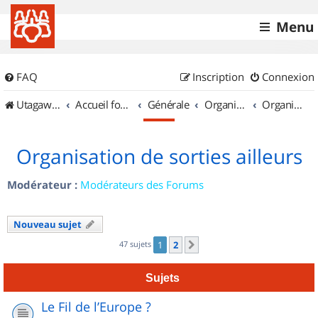
Menu
FAQ
Inscription
Connexion
UtagawaVTT (Randos VTT et VTTAE avec traces GPS)
Accueil forum
Générale
Organisation de sorties & Recherche de partenaires
Organisation de sorties ailleurs
Organisation de sorties ailleurs
Modérateur :
Modérateurs des Forums
Nouveau sujet
47 sujets
1
2
Suivant
Sujets
Le Fil de l’Europe ?