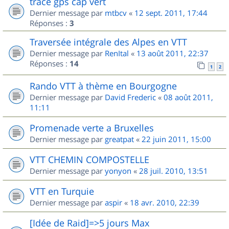
trace gps cap vert
Dernier message par
mtbcv
«
12 sept. 2011, 17:44
Réponses :
3
Traversée intégrale des Alpes en VTT
Dernier message par
RenItal
«
13 août 2011, 22:37
Réponses :
14
1
2
Rando VTT à thème en Bourgogne
Dernier message par
David Frederic
«
08 août 2011,
11:11
Promenade verte a Bruxelles
Dernier message par
greatpat
«
22 juin 2011, 15:00
VTT CHEMIN COMPOSTELLE
Dernier message par
yonyon
«
28 juil. 2010, 13:51
VTT en Turquie
Dernier message par
aspir
«
18 avr. 2010, 22:39
[Idée de Raid]=>5 jours Max