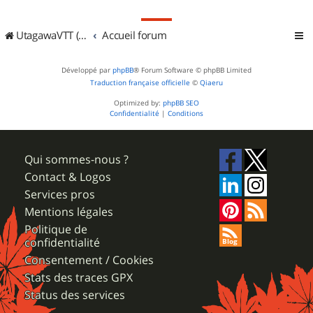
UtagawaVTT (Randos VTT et VTTAE avec traces GPS)
Accueil forum
Développé par
phpBB
® Forum Software © phpBB Limited
Traduction française officielle
©
Qiaeru
Optimized by:
phpBB SEO
Confidentialité
|
Conditions
Qui sommes-nous ?
Contact & Logos
Services pros
Mentions légales
Politique de
confidentialité
Consentement / Cookies
Stats des traces GPX
Status des services