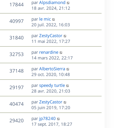
D
par
Alpsdiamond
n
V
17844
e
e
18 avr. 2024, 21:12
i
r
u
e
s
D
par
le mic
n
r
V
40997
e
e
20 juil. 2022, 16:03
i
m
r
u
e
e
s
D
par
ZestyCastor
n
r
V
s
31840
e
e
11 mai 2022, 17:27
i
m
s
r
u
e
e
a
s
D
par
renardine
n
r
V
s
32753
g
e
e
14 mars 2022, 22:17
i
m
s
e
r
u
e
e
a
s
D
par
AlbertoSierra
n
r
V
s
37148
g
e
e
29 oct. 2020, 10:48
i
m
s
e
r
u
e
e
a
s
D
par
speedy turtle
n
r
V
s
29197
g
e
e
28 avr. 2020, 21:03
i
m
s
e
r
u
e
e
a
s
D
par
ZestyCastor
n
r
V
s
40474
g
e
e
05 juin 2019, 17:20
i
m
s
e
r
u
e
e
a
s
D
par
jp78240
n
r
V
s
29420
g
e
e
17 sept. 2017, 18:27
i
m
s
e