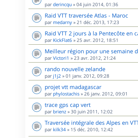
par
derincqu
»
04 juin 2014, 01:36
Raid VTT traversée Atlas - Maroc
par
medarny
»
21 déc. 2013, 17:23
Raid VTT 2 jours à la Pentecôte en c
par
KickFlat6
»
25 avr. 2012, 18:51
Meilleur région pour une semaine 
par
Victori1
»
23 avr. 2012, 21:24
rando nouvelle zelande
par
j1j2
»
01 janv. 2012, 09:28
projet vtt madagascar
par
phylostachis
»
26 janv. 2012, 09:01
trace gps cap vert
par
brienz
»
30 juin 2011, 12:02
Traversée intégrale des Alpes en VT
par
kilk34
»
15 déc. 2010, 12:42