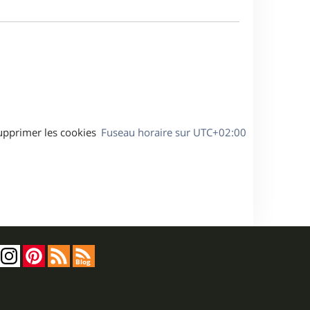
m
a
e
g
s
e
s
a
g
e
upprimer les cookies
Fuseau horaire sur
UTC+02:00