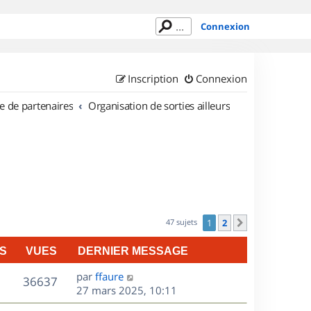
Connexion
Inscription
Connexion
e de partenaires
Organisation de sorties ailleurs
47 sujets
1
2
Suivant
S
VUES
DERNIER MESSAGE
D
par
ffaure
V
36637
e
27 mars 2025, 10:11
r
u