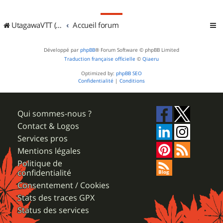
UtagawaVTT (Randos VTT et VTTAE avec traces GPS)
Accueil forum
Développé par
phpBB
® Forum Software © phpBB Limited
Traduction française officielle
©
Qiaeru
Optimized by:
phpBB SEO
Confidentialité
|
Conditions
Qui sommes-nous ?
Contact & Logos
Services pros
Mentions légales
Politique de
confidentialité
Consentement / Cookies
Stats des traces GPX
Status des services