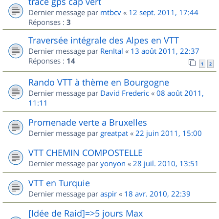
trace gps cap vert
Dernier message par
mtbcv
«
12 sept. 2011, 17:44
Réponses :
3
Traversée intégrale des Alpes en VTT
Dernier message par
RenItal
«
13 août 2011, 22:37
Réponses :
14
1
2
Rando VTT à thème en Bourgogne
Dernier message par
David Frederic
«
08 août 2011,
11:11
Promenade verte a Bruxelles
Dernier message par
greatpat
«
22 juin 2011, 15:00
VTT CHEMIN COMPOSTELLE
Dernier message par
yonyon
«
28 juil. 2010, 13:51
VTT en Turquie
Dernier message par
aspir
«
18 avr. 2010, 22:39
[Idée de Raid]=>5 jours Max