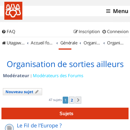
Menu
FAQ
Inscription
Connexion
UtagawaVTT (Randos VTT et VTTAE avec traces GPS)
Accueil forum
Générale
Organisation de sorties & Recherche de partenaires
Organisation de sorties ailleurs
Organisation de sorties ailleurs
Modérateur :
Modérateurs des Forums
Nouveau sujet
47 sujets
1
2
Suivant
Sujets
Le Fil de l’Europe ?