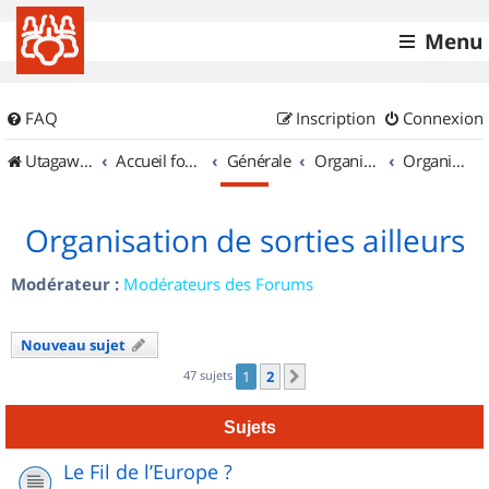
Menu
FAQ
Inscription
Connexion
UtagawaVTT (Randos VTT et VTTAE avec traces GPS)
Accueil forum
Générale
Organisation de sorties & Recherche de partenaires
Organisation de sorties ailleurs
Organisation de sorties ailleurs
Modérateur :
Modérateurs des Forums
Nouveau sujet
47 sujets
1
2
Suivant
Sujets
Le Fil de l’Europe ?