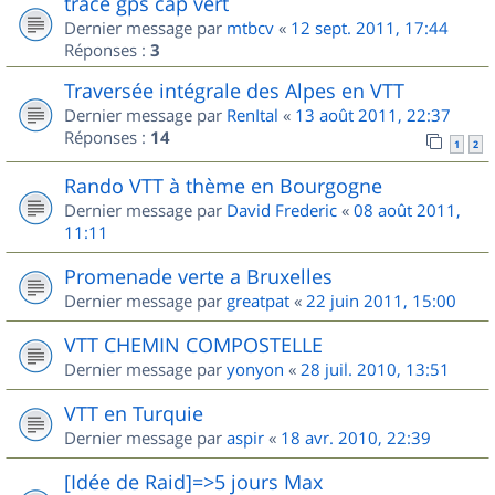
trace gps cap vert
Dernier message par
mtbcv
«
12 sept. 2011, 17:44
Réponses :
3
Traversée intégrale des Alpes en VTT
Dernier message par
RenItal
«
13 août 2011, 22:37
Réponses :
14
1
2
Rando VTT à thème en Bourgogne
Dernier message par
David Frederic
«
08 août 2011,
11:11
Promenade verte a Bruxelles
Dernier message par
greatpat
«
22 juin 2011, 15:00
VTT CHEMIN COMPOSTELLE
Dernier message par
yonyon
«
28 juil. 2010, 13:51
VTT en Turquie
Dernier message par
aspir
«
18 avr. 2010, 22:39
[Idée de Raid]=>5 jours Max