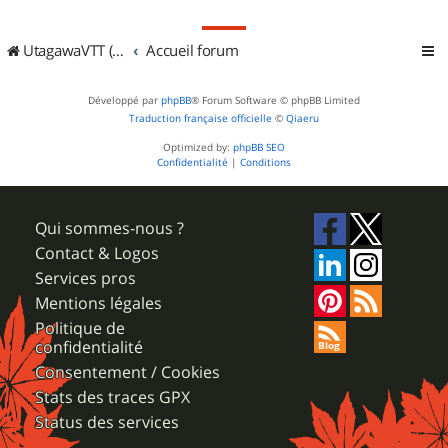
UtagawaVTT (Randos VTT et VTTAE avec traces GPS)
Accueil forum
Développé par
phpBB
® Forum Software © phpBB Limited
Traduction française officielle
©
Qiaeru
Optimized by:
phpBB SEO
Confidentialité
|
Conditions
Qui sommes-nous ?
Contact & Logos
Services pros
Mentions légales
Politique de
confidentialité
Consentement / Cookies
Stats des traces GPX
Status des services