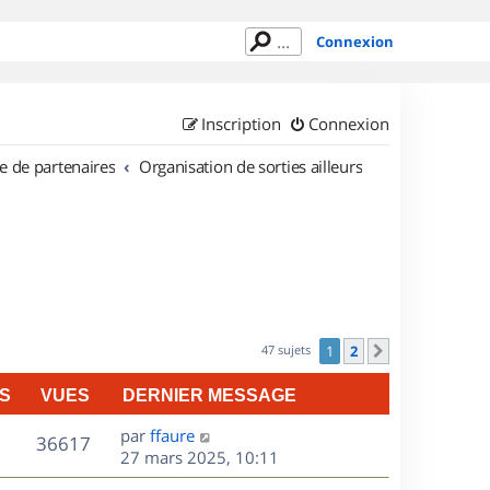
Connexion
Inscription
Connexion
e de partenaires
Organisation de sorties ailleurs
47 sujets
1
2
Suivant
S
VUES
DERNIER MESSAGE
D
par
ffaure
V
36617
e
27 mars 2025, 10:11
r
u