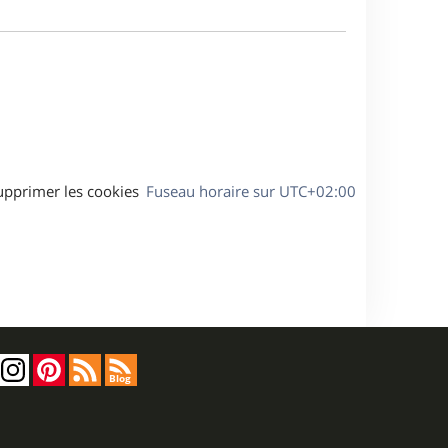
m
a
e
g
s
e
s
a
g
e
upprimer les cookies
Fuseau horaire sur
UTC+02:00