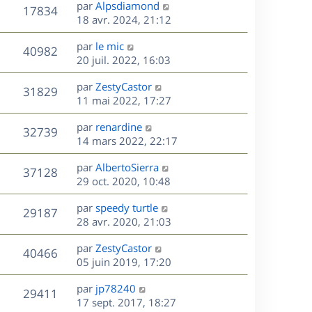
D
par
Alpsdiamond
n
V
17834
e
e
18 avr. 2024, 21:12
i
r
u
e
s
D
par
le mic
n
r
V
40982
e
e
20 juil. 2022, 16:03
i
m
r
u
e
e
s
D
par
ZestyCastor
n
r
V
s
31829
e
e
11 mai 2022, 17:27
i
m
s
r
u
e
e
a
s
D
par
renardine
n
r
V
s
32739
g
e
e
14 mars 2022, 22:17
i
m
s
e
r
u
e
e
a
s
D
par
AlbertoSierra
n
r
V
s
37128
g
e
e
29 oct. 2020, 10:48
i
m
s
e
r
u
e
e
a
s
D
par
speedy turtle
n
r
V
s
29187
g
e
e
28 avr. 2020, 21:03
i
m
s
e
r
u
e
e
a
s
D
par
ZestyCastor
n
r
V
s
40466
g
e
e
05 juin 2019, 17:20
i
m
s
e
r
u
e
e
a
s
D
par
jp78240
n
r
V
s
29411
g
e
e
17 sept. 2017, 18:27
i
m
s
e