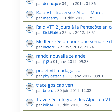
par
derincqu
»
04 juin 2014, 01:36
Raid VTT traversée Atlas - Maroc
par
medarny
»
21 déc. 2013, 17:23
Raid VTT 2 jours à la Pentecôte en c
par
KickFlat6
»
25 avr. 2012, 18:51
Meilleur région pour une semaine 
par
Victori1
»
23 avr. 2012, 21:24
rando nouvelle zelande
par
j1j2
»
01 janv. 2012, 09:28
projet vtt madagascar
par
phylostachis
»
26 janv. 2012, 09:01
trace gps cap vert
par
brienz
»
30 juin 2011, 12:02
Traversée intégrale des Alpes en VT
par
kilk34
»
15 déc. 2010, 12:42