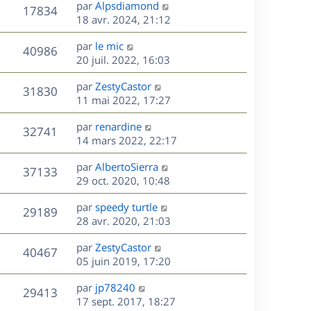
D
par
Alpsdiamond
n
V
17834
e
e
18 avr. 2024, 21:12
i
r
u
e
s
D
par
le mic
n
r
V
40986
e
e
20 juil. 2022, 16:03
i
m
r
u
e
e
s
D
par
ZestyCastor
n
r
V
s
31830
e
e
11 mai 2022, 17:27
i
m
s
r
u
e
e
a
s
D
par
renardine
n
r
V
s
32741
g
e
e
14 mars 2022, 22:17
i
m
s
e
r
u
e
e
a
s
D
par
AlbertoSierra
n
r
V
s
37133
g
e
e
29 oct. 2020, 10:48
i
m
s
e
r
u
e
e
a
s
D
par
speedy turtle
n
r
V
s
29189
g
e
e
28 avr. 2020, 21:03
i
m
s
e
r
u
e
e
a
s
D
par
ZestyCastor
n
r
V
s
40467
g
e
e
05 juin 2019, 17:20
i
m
s
e
r
u
e
e
a
s
D
par
jp78240
n
r
V
s
29413
g
e
e
17 sept. 2017, 18:27
i
m
s
e