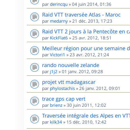
par
derincqu
»
04 juin 2014, 01:36
Raid VTT traversée Atlas - Maroc
par
medarny
»
21 déc. 2013, 17:23
Raid VTT 2 jours à la Pentecôte en c
par
KickFlat6
»
25 avr. 2012, 18:51
Meilleur région pour une semaine 
par
Victori1
»
23 avr. 2012, 21:24
rando nouvelle zelande
par
j1j2
»
01 janv. 2012, 09:28
projet vtt madagascar
par
phylostachis
»
26 janv. 2012, 09:01
trace gps cap vert
par
brienz
»
30 juin 2011, 12:02
Traversée intégrale des Alpes en VT
par
kilk34
»
15 déc. 2010, 12:42