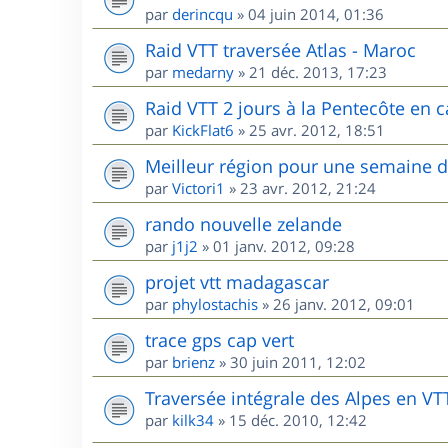
par
derincqu
»
04 juin 2014, 01:36
Raid VTT traversée Atlas - Maroc
par
medarny
»
21 déc. 2013, 17:23
Raid VTT 2 jours à la Pentecôte en c
par
KickFlat6
»
25 avr. 2012, 18:51
Meilleur région pour une semaine 
par
Victori1
»
23 avr. 2012, 21:24
rando nouvelle zelande
par
j1j2
»
01 janv. 2012, 09:28
projet vtt madagascar
par
phylostachis
»
26 janv. 2012, 09:01
trace gps cap vert
par
brienz
»
30 juin 2011, 12:02
Traversée intégrale des Alpes en VT
par
kilk34
»
15 déc. 2010, 12:42