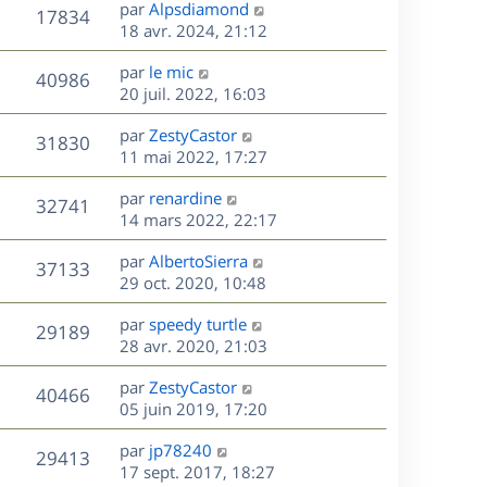
D
par
Alpsdiamond
n
V
17834
e
e
18 avr. 2024, 21:12
i
r
u
e
s
D
par
le mic
n
r
V
40986
e
e
20 juil. 2022, 16:03
i
m
r
u
e
e
s
D
par
ZestyCastor
n
r
V
s
31830
e
e
11 mai 2022, 17:27
i
m
s
r
u
e
e
a
s
D
par
renardine
n
r
V
s
32741
g
e
e
14 mars 2022, 22:17
i
m
s
e
r
u
e
e
a
s
D
par
AlbertoSierra
n
r
V
s
37133
g
e
e
29 oct. 2020, 10:48
i
m
s
e
r
u
e
e
a
s
D
par
speedy turtle
n
r
V
s
29189
g
e
e
28 avr. 2020, 21:03
i
m
s
e
r
u
e
e
a
s
D
par
ZestyCastor
n
r
V
s
40466
g
e
e
05 juin 2019, 17:20
i
m
s
e
r
u
e
e
a
s
D
par
jp78240
n
r
V
s
29413
g
e
e
17 sept. 2017, 18:27
i
m
s
e