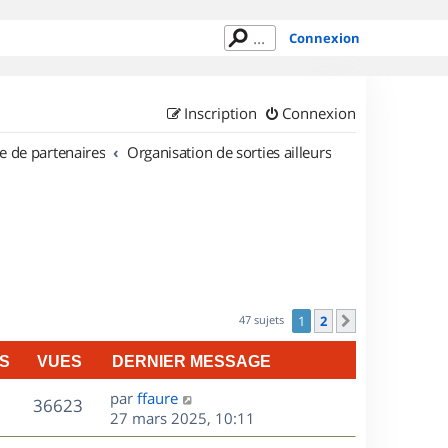
Connexion
Inscription
Connexion
e de partenaires
Organisation de sorties ailleurs
47 sujets
1
2
Suivant
S
VUES
DERNIER MESSAGE
D
par
ffaure
V
36623
e
27 mars 2025, 10:11
r
u