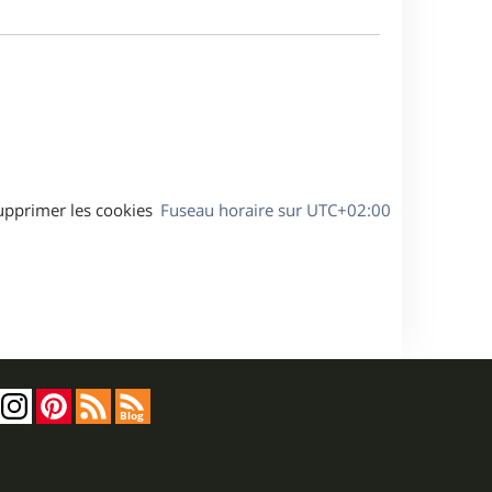
m
a
e
g
s
e
s
a
g
e
upprimer les cookies
Fuseau horaire sur
UTC+02:00