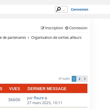
Connexion
Inscription
Connexion
e de partenaires
Organisation de sorties ailleurs
47 sujets
1
2
Suivant
S
VUES
DERNIER MESSAGE
D
par
ffaure
V
36606
e
27 mars 2025, 10:11
r
u