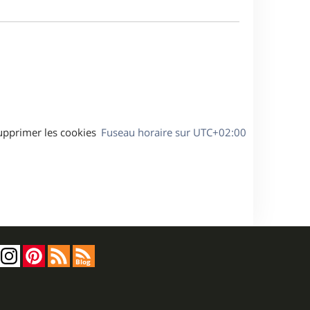
m
a
e
g
s
e
s
a
g
e
upprimer les cookies
Fuseau horaire sur
UTC+02:00