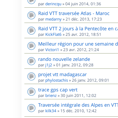
par
derincqu
»
04 juin 2014, 01:36
Raid VTT traversée Atlas - Maroc
par
medarny
»
21 déc. 2013, 17:23
Raid VTT 2 jours à la Pentecôte en c
par
KickFlat6
»
25 avr. 2012, 18:51
Meilleur région pour une semaine 
par
Victori1
»
23 avr. 2012, 21:24
rando nouvelle zelande
par
j1j2
»
01 janv. 2012, 09:28
projet vtt madagascar
par
phylostachis
»
26 janv. 2012, 09:01
trace gps cap vert
par
brienz
»
30 juin 2011, 12:02
Traversée intégrale des Alpes en VT
par
kilk34
»
15 déc. 2010, 12:42