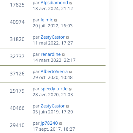
D
par
Alpsdiamond
n
V
17825
e
e
18 avr. 2024, 21:12
i
r
u
e
s
D
par
le mic
n
r
V
40974
e
e
20 juil. 2022, 16:03
i
m
r
u
e
e
s
D
par
ZestyCastor
n
r
V
s
31820
e
e
11 mai 2022, 17:27
i
m
s
r
u
e
e
a
s
D
par
renardine
n
r
V
s
32737
g
e
e
14 mars 2022, 22:17
i
m
s
e
r
u
e
e
a
s
D
par
AlbertoSierra
n
r
V
s
37126
g
e
e
29 oct. 2020, 10:48
i
m
s
e
r
u
e
e
a
s
D
par
speedy turtle
n
r
V
s
29179
g
e
e
28 avr. 2020, 21:03
i
m
s
e
r
u
e
e
a
s
D
par
ZestyCastor
n
r
V
s
40466
g
e
e
05 juin 2019, 17:20
i
m
s
e
r
u
e
e
a
s
D
par
jp78240
n
r
V
s
29410
g
e
e
17 sept. 2017, 18:27
i
m
s
e