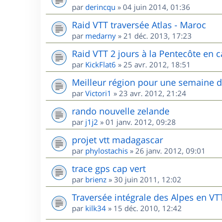
par
derincqu
»
04 juin 2014, 01:36
Raid VTT traversée Atlas - Maroc
par
medarny
»
21 déc. 2013, 17:23
Raid VTT 2 jours à la Pentecôte en c
par
KickFlat6
»
25 avr. 2012, 18:51
Meilleur région pour une semaine 
par
Victori1
»
23 avr. 2012, 21:24
rando nouvelle zelande
par
j1j2
»
01 janv. 2012, 09:28
projet vtt madagascar
par
phylostachis
»
26 janv. 2012, 09:01
trace gps cap vert
par
brienz
»
30 juin 2011, 12:02
Traversée intégrale des Alpes en VT
par
kilk34
»
15 déc. 2010, 12:42