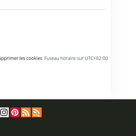
m
a
e
g
s
e
s
a
g
e
upprimer les cookies
Fuseau horaire sur
UTC+02:00