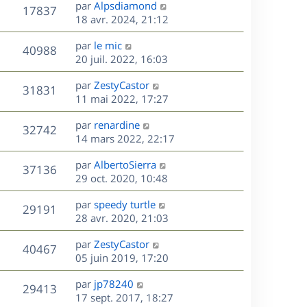
D
par
Alpsdiamond
n
V
17837
e
e
18 avr. 2024, 21:12
i
r
u
e
s
D
par
le mic
n
r
V
40988
e
e
20 juil. 2022, 16:03
i
m
r
u
e
e
s
D
par
ZestyCastor
n
r
V
s
31831
e
e
11 mai 2022, 17:27
i
m
s
r
u
e
e
a
s
D
par
renardine
n
r
V
s
32742
g
e
e
14 mars 2022, 22:17
i
m
s
e
r
u
e
e
a
s
D
par
AlbertoSierra
n
r
V
s
37136
g
e
e
29 oct. 2020, 10:48
i
m
s
e
r
u
e
e
a
s
D
par
speedy turtle
n
r
V
s
29191
g
e
e
28 avr. 2020, 21:03
i
m
s
e
r
u
e
e
a
s
D
par
ZestyCastor
n
r
V
s
40467
g
e
e
05 juin 2019, 17:20
i
m
s
e
r
u
e
e
a
s
D
par
jp78240
n
r
V
s
29413
g
e
e
17 sept. 2017, 18:27
i
m
s
e