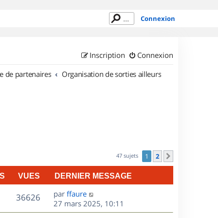
Connexion
Inscription
Connexion
e de partenaires
Organisation de sorties ailleurs
47 sujets
1
2
Suivant
S
VUES
DERNIER MESSAGE
D
par
ffaure
V
36626
e
27 mars 2025, 10:11
r
u