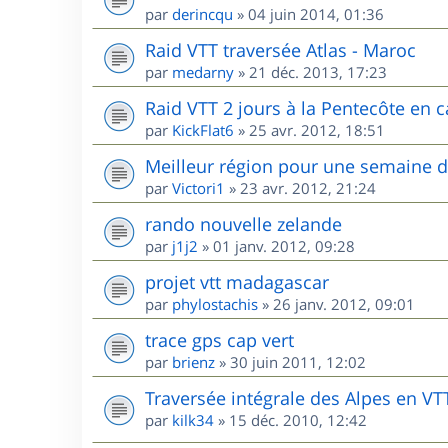
par
derincqu
»
04 juin 2014, 01:36
Raid VTT traversée Atlas - Maroc
par
medarny
»
21 déc. 2013, 17:23
Raid VTT 2 jours à la Pentecôte en c
par
KickFlat6
»
25 avr. 2012, 18:51
Meilleur région pour une semaine 
par
Victori1
»
23 avr. 2012, 21:24
rando nouvelle zelande
par
j1j2
»
01 janv. 2012, 09:28
projet vtt madagascar
par
phylostachis
»
26 janv. 2012, 09:01
trace gps cap vert
par
brienz
»
30 juin 2011, 12:02
Traversée intégrale des Alpes en VT
par
kilk34
»
15 déc. 2010, 12:42