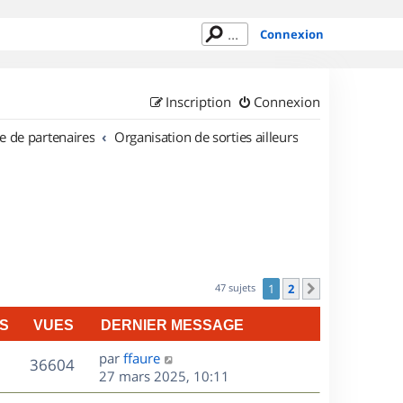
Connexion
Inscription
Connexion
e de partenaires
Organisation de sorties ailleurs
47 sujets
1
2
Suivant
S
VUES
DERNIER MESSAGE
D
par
ffaure
V
36604
e
27 mars 2025, 10:11
r
u