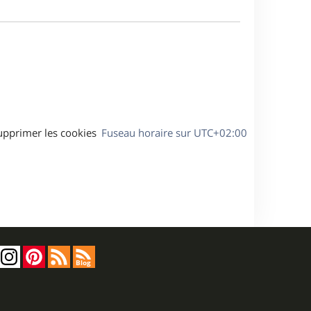
m
a
e
g
s
e
s
a
g
e
upprimer les cookies
Fuseau horaire sur
UTC+02:00