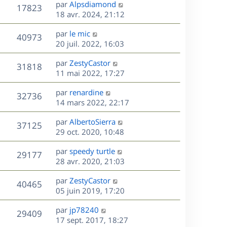
D
par
Alpsdiamond
n
V
17823
e
e
18 avr. 2024, 21:12
i
r
u
e
s
D
par
le mic
n
r
V
40973
e
e
20 juil. 2022, 16:03
i
m
r
u
e
e
s
D
par
ZestyCastor
n
r
V
s
31818
e
e
11 mai 2022, 17:27
i
m
s
r
u
e
e
a
s
D
par
renardine
n
r
V
s
32736
g
e
e
14 mars 2022, 22:17
i
m
s
e
r
u
e
e
a
s
D
par
AlbertoSierra
n
r
V
s
37125
g
e
e
29 oct. 2020, 10:48
i
m
s
e
r
u
e
e
a
s
D
par
speedy turtle
n
r
V
s
29177
g
e
e
28 avr. 2020, 21:03
i
m
s
e
r
u
e
e
a
s
D
par
ZestyCastor
n
r
V
s
40465
g
e
e
05 juin 2019, 17:20
i
m
s
e
r
u
e
e
a
s
D
par
jp78240
n
r
V
s
29409
g
e
e
17 sept. 2017, 18:27
i
m
s
e